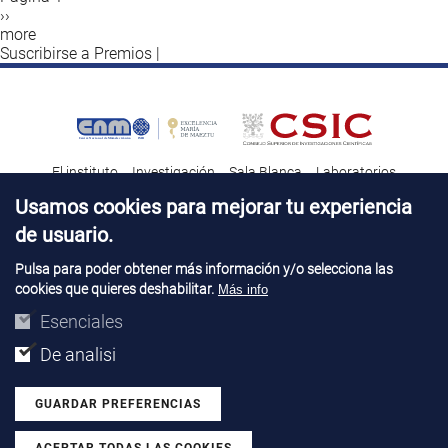
Siguiente
››
Paginación
página
more
Suscribirse a Premios |
El instituto
Investigación
Sala Blanca
Laboratorios
Transferencia tecnológica
Noticias & Divulgación
Destacados
Usamos cookies para mejorar tu experiencia
de usuario.
Contacto
Talento
Pulsa para poder obtener más información y/o selecciona las
cookies que quieres deshabilitar.
Más info
Aviso Legal
Perfil del contatante
© Copyright 2026. IMB-CNM
Esenciales
De analisi
GUARDAR PREFERENCIAS