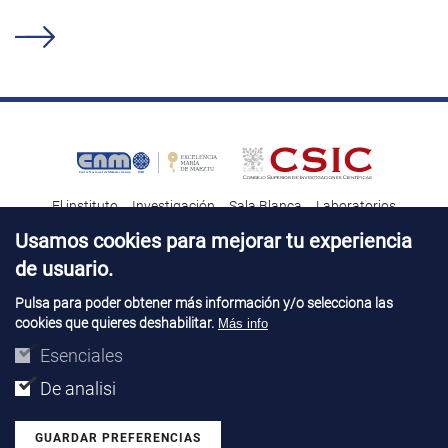
El instituto
Investigación
Sala Blanca
Laboratorios
Transferencia tecnológica
Noticias & Divulgación
Destacados
Usamos cookies para mejorar tu experiencia
de usuario.
Contacto
Talento
Pulsa para poder obtener más información y/o selecciona las
cookies que quieres deshabilitar.
Más info
Aviso Legal
Perfil del contatante
© Copyright 2026. IMB-CNM
Esenciales
De analisi
GUARDAR PREFERENCIAS