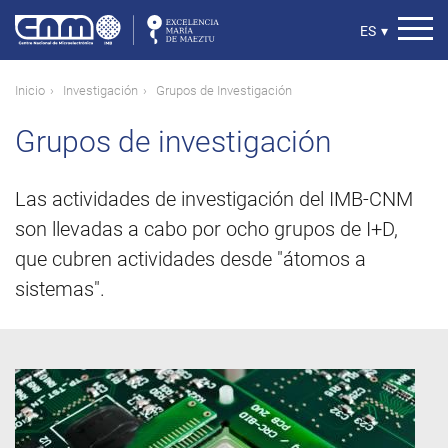
Pasar
al
Select
ES
▾
contenido
your
principal
language
Ruta
Inicio
Investigación
Grupos de Investigación
de
Grupos de investigación
navegación
Las actividades de investigación del IMB-CNM
son llevadas a cabo por ocho grupos de I+D,
que cubren actividades desde "átomos a
sistemas".