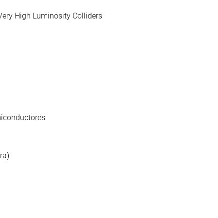
ery High Luminosity Colliders
miconductores
ra)