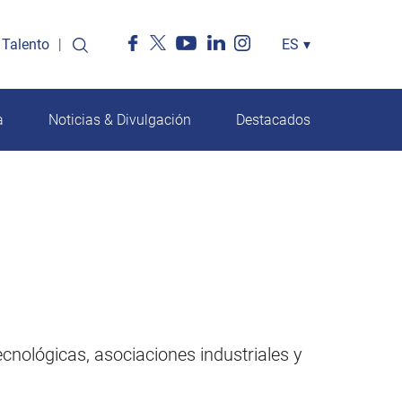
Talento
Select
ES
▾
your
language
a
Noticias & Divulgación
Destacados
nológicas, asociaciones industriales y