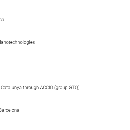
ica
Nanotechnologies
e Catalunya through ACCIÓ (group GTQ)
Barcelona