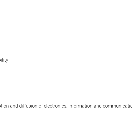
lity
ption and diffusion of electronics, information and communicati