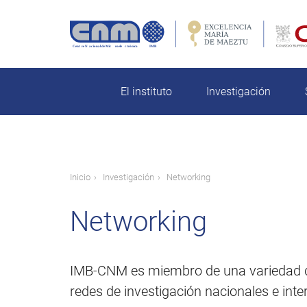
Pasar
al
contenido
rch
principal
El instituto
Investigación
Ruta
Inicio
Investigación
Networking
de
Networking
navegación
IMB-CNM es miembro de una variedad de 
redes de investigación nacionales e inte