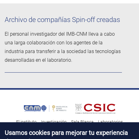
Archivo de compañías Spin-off creadas
El personal investigador del IMB-CNM lleva a cabo
una larga colaboración con los agentes de la
industria para transferir a la sociedad las tecnologías
desarrolladas en el laboratorio.
El instituto
Investigación
Sala Blanca
Laboratorios
Transferencia tecnológica
Noticias & Divulgación
Destacados
Usamos cookies para mejorar tu experiencia