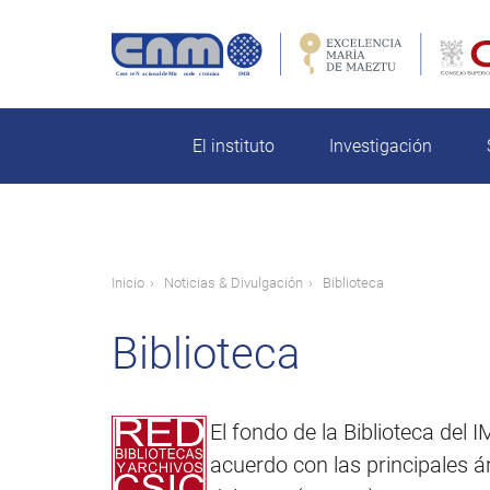
Pasar
al
contenido
rch
principal
El instituto
Investigación
Ruta
Inicio
Noticias & Divulgación
Biblioteca
de
Biblioteca
navegación
El fondo de la Biblioteca del 
acuerdo con las principales ár