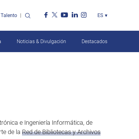
Talento
Select
ES
▾
your
language
a
Noticias & Divulgación
Destacados
trónica e Ingeniería Informática, de
rte de la
Red de Bibliotecas y Archivos