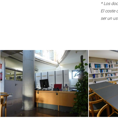
* Los doc
El coste 
ser un us