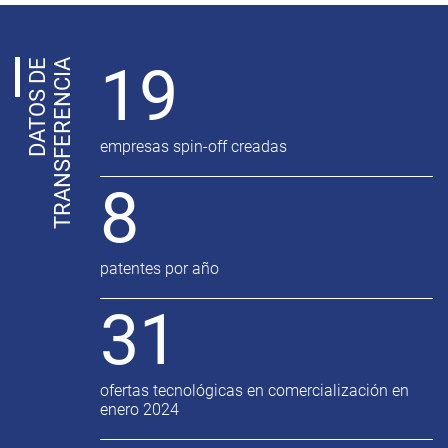
19
D
A
T
O
S
D
E
T
R
A
N
S
F
E
R
E
N
C
I
A
empresas spin-off creadas
8
patentes por año
31
ofertas tecnológicas en comercialización en
enero 2024