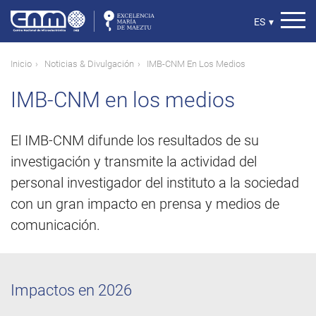
Pasar
al
Select
ES
▾
contenido
your
principal
language
Ruta
Inicio
Noticias & Divulgación
IMB-CNM En Los Medios
de
IMB-CNM en los medios
navegación
El IMB-CNM difunde los resultados de su
investigación y transmite la actividad del
personal investigador del instituto a la sociedad
con un gran impacto en prensa y medios de
comunicación.
Impactos en 2026