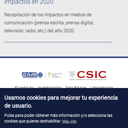
Impactos en 2020
Recopilación de los impactos en medios de
comunicación (prensa escrita, prensa digital,
televisión, radio, etc.) del año 2020.
El instituto
Investigación
Sala Blanca
Laboratorios
Transferencia tecnológica
Noticias & Divulgación
Destacados
Usamos cookies para mejorar tu experiencia
de usuario.
Contacto
Talento
Pulsa para poder obtener más información y/o selecciona las
cookies que quieres deshabilitar.
Más info
Aviso Legal
Perfil del contatante
© Copyright 2026. IMB-CNM