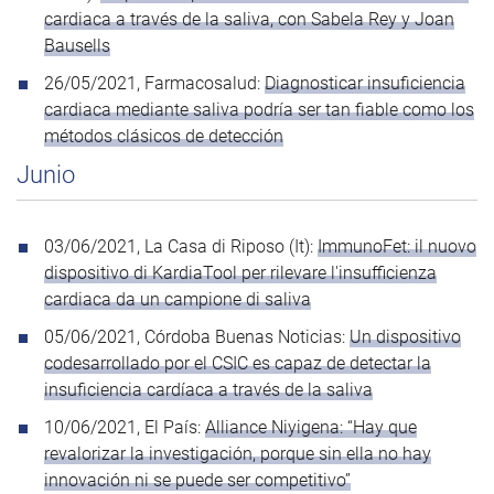
cardiaca a través de la saliva, con Sabela Rey y Joan
Bausells
26/05/2021, Farmacosalud:
Diagnosticar insuficiencia
cardiaca mediante saliva podría ser tan fiable como los
métodos clásicos de detección
Junio
03/06/2021, La Casa di Riposo (It):
ImmunoFet: il nuovo
dispositivo di KardiaTool per rilevare l'insufficienza
cardiaca da un campione di saliva
05/06/2021, Córdoba Buenas Noticias:
Un dispositivo
codesarrollado por el CSIC es capaz de detectar la
insuficiencia cardíaca a través de la saliva
10/06/2021, El País:
Alliance Niyigena: “Hay que
revalorizar la investigación, porque sin ella no hay
innovación ni se puede ser competitivo”