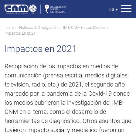
Pasar
al
Select
ES
▾
contenido
your
principal
language
Ruta
Inicio
Noticias & Divulgación
IMB-CNM En Los Medios
Impactos En 2021
de
navegación
Impactos en 2021
Recopilación de los impactos en medios de
comunicación (prensa escrita, medios digitales,
televisión, radio, etc.) de 2021, el segundo año
marcado por la pandemia de la Covid-19 donde
los medios cubrieron la investigación del IMB-
CNM en el tema, como el desarrollo de
herramientas de diagnóstico. Otros asuntos que
tuvieron impacto social y mediático fueron un