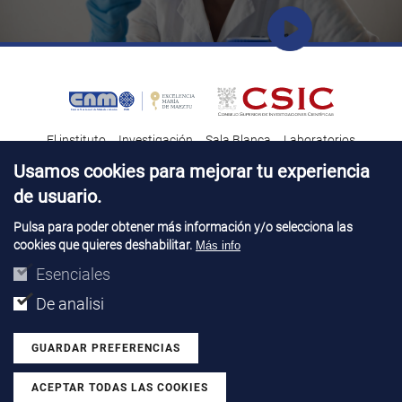
El instituto
Investigación
Sala Blanca
Laboratorios
Transferencia tecnológica
Noticias & Divulgación
Destacados
Usamos cookies para mejorar tu experiencia
de usuario.
Contacto
Talento
Pulsa para poder obtener más información y/o selecciona las
cookies que quieres deshabilitar.
Más info
Aviso Legal
Perfil del contatante
© Copyright 2026. IMB-CNM
Esenciales
De analisi
GUARDAR PREFERENCIAS
ACEPTAR TODAS LAS COOKIES
Revocar consentimiento