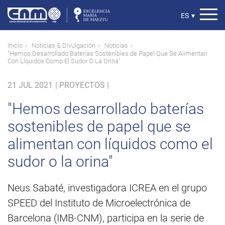
Pasar
al
Select
ES
▾
contenido
your
principal
language
Ruta
Inicio
Noticias & Divulgación
Noticias
"Hemos Desarrollado Baterías Sostenibles de Papel Que Se Alimentan
de
Con Líquidos Como El Sudor O La Orina"
navegación
21 JUL 2021
|
PROYECTOS |
"Hemos desarrollado baterías
sostenibles de papel que se
alimentan con líquidos como el
sudor o la orina"
Neus Sabaté, investigadora ICREA en el grupo
SPEED del Instituto de Microelectrónica de
Barcelona (IMB-CNM), participa en la serie de