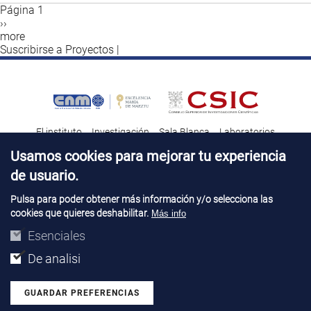
Página 1
Siguiente
››
Paginación
página
more
Suscribirse a Proyectos |
El instituto
Investigación
Sala Blanca
Laboratorios
Transferencia tecnológica
Noticias & Divulgación
Destacados
Usamos cookies para mejorar tu experiencia
de usuario.
Contacto
Talento
Pulsa para poder obtener más información y/o selecciona las
cookies que quieres deshabilitar.
Más info
Aviso Legal
Perfil del contatante
© Copyright 2026. IMB-CNM
Esenciales
De analisi
GUARDAR PREFERENCIAS