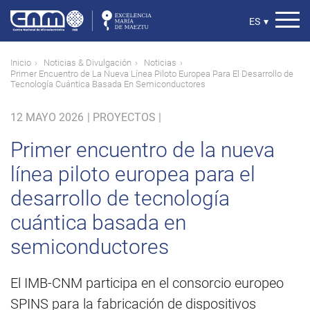
Pasar
al
Select
ES
▾
contenido
your
principal
language
Ruta
Inicio
Noticias & Divulgación
Noticias
Primer Encuentro de La Nueva Línea Piloto Europea Para El Desarrollo de
de
Tecnología Cuántica Basada En Semiconductores
navegación
12 MAYO 2026
|
PROYECTOS |
Primer encuentro de la nueva
línea piloto europea para el
desarrollo de tecnología
cuántica basada en
semiconductores
El IMB-CNM participa en el consorcio europeo
SPINS para la fabricación de dispositivos