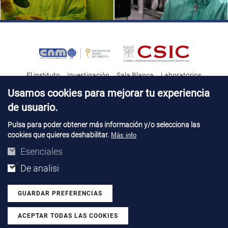
El instituto
Investigación
Sala Blanca
Laboratorios
Transferencia tecnológica
Noticias & Divulgación
Destacados
Usamos cookies para mejorar tu experiencia
de usuario.
Contacto
Talento
Pulsa para poder obtener más información y/o selecciona las
cookies que quieres deshabilitar.
Más info
Aviso Legal
Perfil del contatante
© Copyright 2026. IMB-CNM
Esenciales
De analisi
GUARDAR PREFERENCIAS
ACEPTAR TODAS LAS COOKIES
Revocar consentimiento