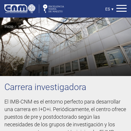
Pasar
al
Select
ES
▾
contenido
your
principal
language
Ruta
Inicio
Investigación
Carrera Investigadora
de
navegación
Carrera investigadora
El IMB-CNM es el entorno perfecto para desarrollar
una carrera en I+D+i. Periódicamente, el centro ofrece
puestos de pre y postdoctorado según las
necesidades de los grupos de investigación y los