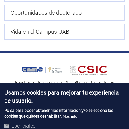
Oportunidades de doctorado
Vida en el Campus UAB
El instituto
Investigación
Sala Blanca
Laboratorios
Transferencia tecnológica
Noticias & Divulgación
Destacados
Usamos cookies para mejorar tu experiencia
de usuario.
Contacto
Talento
Pulsa para poder obtener más información y/o selecciona las
cookies que quieres deshabilitar.
Más info
Aviso Legal
Perfil del contatante
© Copyright 2026. IMB-CNM
Esenciales