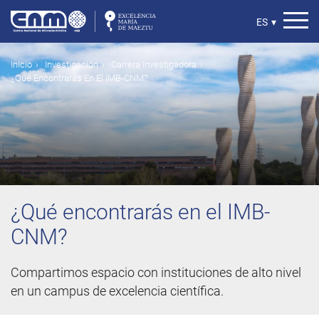
Pasar
al
Select
ES
▾
contenido
your
principal
language
Ruta
Inicio
Investigación
Carrera Investigadora
¿Qué Encontrarás En El IMB-CNM?
de
navegación
¿Qué encontrarás en el IMB-
CNM?
Compartimos espacio con instituciones de alto nivel
en un campus de excelencia científica.