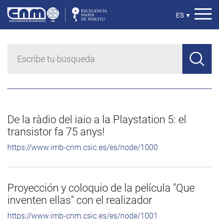
Pasar
al
Select
ES
▾
contenido
your
principal
language
De la ràdio del iaio a la Playstation 5: el
transistor fa 75 anys!
https://www.imb-cnm.csic.es/es/node/1000
Proyección y coloquio de la película "Que
inventen ellas" con el realizador
https://www.imb-cnm.csic.es/es/node/1001