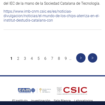
del IEC de la mano de la Sociedad Catalana de Tecnología.
https://www.imb-cnm.csic.es/es/noticias-
divulgacion/noticias/el-mundo-de-los-chips-aterriza-en-el-
institut-destudis-catalans-con
Página
1
Página
2
Página
3
Página
4
Página
5
Página
6
Página
7
Página
8
Página
9
…
Paginación
actual
El instituto
Investigación
Sala Blanca
Laboratorios