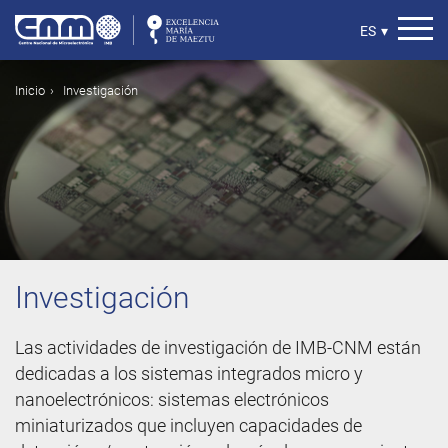
Pasar
al
Select
ES
▾
contenido
your
principal
language
Ruta
Inicio
Investigación
de
navegación
Investigación
Las actividades de investigación de IMB-CNM están
dedicadas a los sistemas integrados micro y
nanoelectrónicos: sistemas electrónicos
miniaturizados que incluyen capacidades de