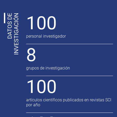
100
D
A
T
O
S
D
E
I
N
V
E
S
T
I
G
A
C
I
Ó
N
personal investigador
8
grupos de investigación
100
artículos científicos publicados en revistas SCI
por año