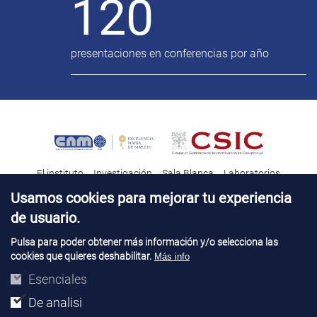
120
presentaciones en conferencias por año
El instituto
Investigación
Sala Blanca
Laboratorios
Transferencia tecnológica
Noticias & Divulgación
Destacados
Usamos cookies para mejorar tu experiencia
de usuario.
Contacto
Talento
Pulsa para poder obtener más información y/o selecciona las
cookies que quieres deshabilitar.
Más info
Aviso Legal
Perfil del contatante
© Copyright 2026. IMB-CNM
Esenciales
De analisi