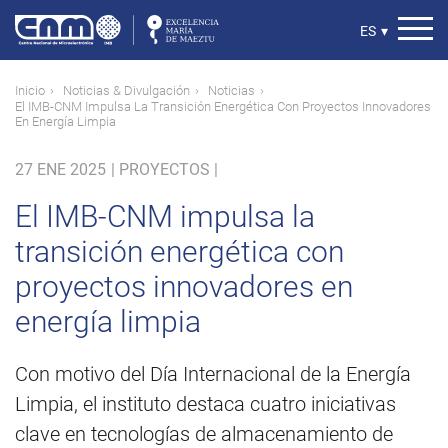
Pasar
al
Select
ES
▾
contenido
your
principal
language
Ruta
Inicio
Noticias & Divulgación
Noticias
El IMB-CNM Impulsa La Transición Energética Con Proyectos Innovadores
de
En Energía Limpia
navegación
27 ENE 2025
|
PROYECTOS |
El IMB-CNM impulsa la
transición energética con
proyectos innovadores en
energía limpia
Con motivo del Día Internacional de la Energía
Limpia, el instituto destaca cuatro iniciativas
clave en tecnologías de almacenamiento de