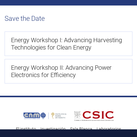
Save the Date
Energy Workshop I: Advancing Harvesting
Technologies for Clean Energy
Energy Workshop II: Advancing Power
Electronics for Efficiency
El instituto
Investigación
Sala Blanca
Laboratorios
Transferencia tecnológica
Noticias & Divulgación
Destacados