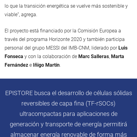
lo que la transición energética se vuelve más sostenible y
viable”, agrega.
El proyecto está financiado por la Comisión Europea a
través del programa Horizonte 2020 y también participa
personal del grupo MESSI del IMB-CNM, liderado por
Luis
Fonseca
y con la colaboración de
Marc Salleras
,
Marta
Fernández
e
Iñigo Martín
.
EPISTORE busca el desarrollo de células sólidas
reversibles de capa fina (TF-rSOCs)
ultracompactas para aplicaciones de
generación y transporte de energía permitirá
almacenar energía renovable de forma más