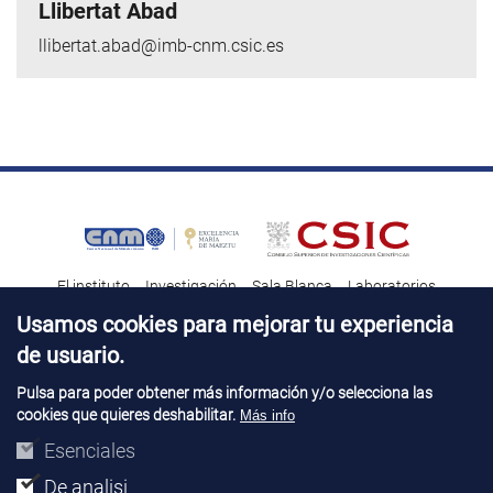
Llibertat Abad
llibertat.abad@imb-cnm.csic.es
El instituto
Investigación
Sala Blanca
Laboratorios
Transferencia tecnológica
Noticias & Divulgación
Destacados
Usamos cookies para mejorar tu experiencia
de usuario.
Contacto
Talento
Pulsa para poder obtener más información y/o selecciona las
cookies que quieres deshabilitar.
Más info
Aviso Legal
Perfil del contatante
© Copyright 2026. IMB-CNM
Esenciales
De analisi