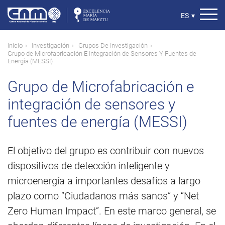
Pasar
al
Select
ES
▾
contenido
your
principal
language
Ruta
Inicio
Investigación
Grupos De Investigación
Grupo de Microfabricación E Integración de Sensores Y Fuentes de
de
Energía (MESSI)
navegación
Grupo de Microfabricación e
integración de sensores y
fuentes de energía (MESSI)
El objetivo del grupo es contribuir con nuevos
dispositivos de detección inteligente y
microenergía a importantes desafíos a largo
plazo como “Ciudadanos más sanos” y “Net
Zero Human Impact”. En este marco general, se