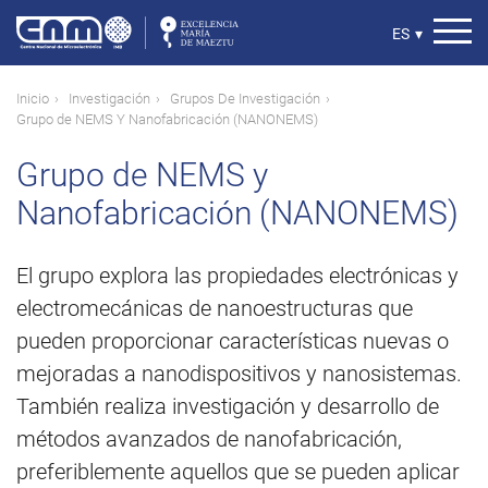
Pasar
al
Select
ES
▾
contenido
your
principal
language
Ruta
Inicio
Investigación
Grupos De Investigación
Grupo de NEMS Y Nanofabricación (NANONEMS)
de
navegación
Grupo de NEMS y
Nanofabricación (NANONEMS)
El grupo explora las propiedades electrónicas y
electromecánicas de nanoestructuras que
pueden proporcionar características nuevas o
mejoradas a nanodispositivos y nanosistemas.
También realiza investigación y desarrollo de
métodos avanzados de nanofabricación,
preferiblemente aquellos que se pueden aplicar