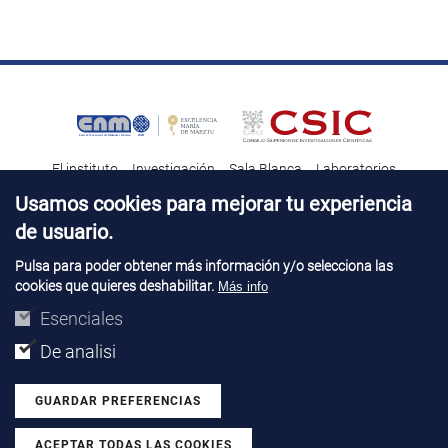
El instituto
Investigación
Sala Blanca
Laboratorios
Transferencia tecnológica
Noticias & Divulgación
Destacados
Usamos cookies para mejorar tu experiencia
de usuario.
Contacto
Talento
Pulsa para poder obtener más información y/o selecciona las
cookies que quieres deshabilitar.
Más info
Aviso Legal
Perfil del contatante
© Copyright 2026. IMB-CNM
Esenciales
De analisi
GUARDAR PREFERENCIAS
ACEPTAR TODAS LAS COOKIES