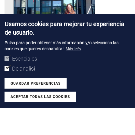
Usamos cookies para mejorar tu experiencia
de usuario.
Pulsa para poder obtener más información y/o selecciona las
cookies que quieres deshabilitar.
Más info
Esenciales
PROJECTS |
28 JUL 2026
De analisi
Emma Solà completes a research
stay at TU Delft and Boschman
GUARDAR PREFERENCIAS
Technologies
ACEPTAR TODAS LAS COOKIES
Revocar consentimiento
We talk with the PhD researcher from the Power Devices
and Systems group after her stay in Netherlands with a
Santander Open Academy grant