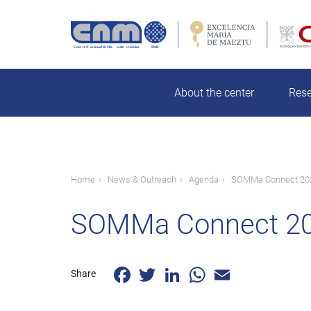
Skip
to
main
Search
content
About the center
Res
Breadcrumb
Home
News & Outreach
Agenda
SOMMa Connect 20
SOMMa Connect 2
Facebook
Twitter
LinkedIn
WhatsApp
Email
Share