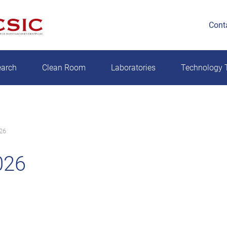
Cont
earch
Clean Room
Laboratories
Technology T
26
026