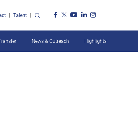
act
Talent
ransfer
News & Outreach
Highlights