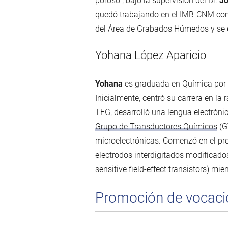
poroso", bajo la supervisión del Dr.
Jo
quedó trabajando en el IMB-CNM com
del Área de Grabados Húmedos y se e
Yohana López Aparicio
Yohana
es graduada en Química por l
Inicialmente, centró su carrera en l
TFG, desarrolló una lengua electrónic
Grupo de Transductores Químicos
(G
microelectrónicas. Comenzó en el pr
electrodos interdigitados modificado
sensitive field-effect transistors) mi
Promoción de vocacio