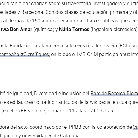
udirán a dar charlas sobre su trayectoria investigadora y su tr
pellades y Barcelona. Con dos clases de educación primaria y ot
total de más de 150 alumnos y alumnas. Las científicas que ac
rwa Ben Amar
(química) y
Núria Termes
(ingeniera biomédica)
 la Fundació Catalana per a la Recerca i la Innovació (FCRi) y e
campaña #Científiques
, en la que el IMB-CNM participa anualme
ité de Igualdad, Diversidad e Inclusión del
Parc de Recerca Biom
ivo es editar, crear o traducir artículos de la wikipedia, en cualqu
o (en el PRBB y online) el martes 11 a las 17:00 horas.
ora del acto, coordinado por el PRBB con la colaboración de
Vi
stigación y universidades de Cataluña.