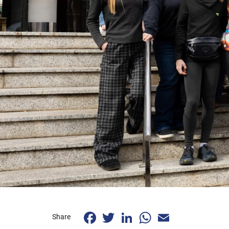
Facebook
Twitter
LinkedIn
WhatsApp
Email
Share