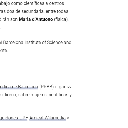
abajo como científicas a centros
ras dos de secundaria, entre todas
udirán son
Maria d’Antuono
(física),
.
l Barcelona Institute of Science and
nte.
èdica de Barcelona
(PRBB) organiza
ier idioma, sobre mujeres científicas y
quidones-UPF
,
Amical Wikimedia
y