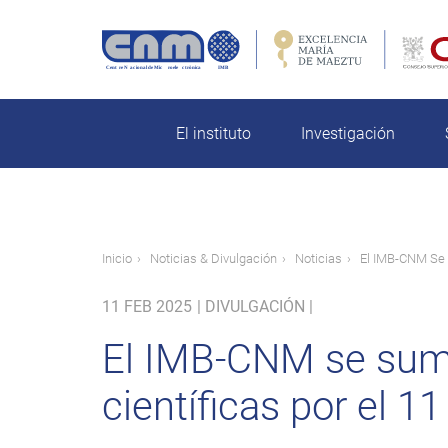
Pasar
al
contenido
rch
principal
El instituto
Investigación
Ruta
Inicio
Noticias & Divulgación
Noticias
El IMB-CNM Se S
de
11 FEB 2025
|
DIVULGACIÓN |
navegación
El IMB-CNM se suma 
científicas por el 1