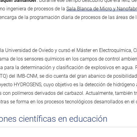
aquín Santander
. Durante ese tiempo descubrió que era feliz de
o ingeniera de procesos de la
Sala Blanca de Micro y Nanofabr
ncarga de la programación diaria de procesos de las áreas de l
a Universidad de Oviedo y cursó el Máster en Electroquímica, C
a rama de los sensores químicos en los campos de control ambient
a para la determinación y clasificación de explosivos en agua. P
TQ) del IMB-CNM, se dio cuenta del gran abanico de posibilidad
oyecto HYDROSENS, cuyo objetivo es la detección de hidrógeno
s con polímeros derivados del carbazol. Actualmente, también tr
entras se forma en los procesos tecnológicos desarrollados en el 
nes científicas en educación