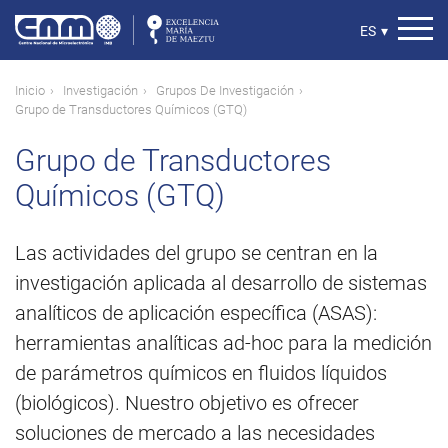
Pasar
al
Select
ES
▾
contenido
your
principal
language
Ruta
Inicio
Investigación
Grupos De Investigación
Grupo de Transductores Químicos (GTQ)
de
navegación
Grupo de Transductores
Químicos (GTQ)
Las actividades del grupo se centran en la
investigación aplicada al desarrollo de sistemas
analíticos de aplicación específica (ASAS):
herramientas analíticas ad-hoc para la medición
de parámetros químicos en fluidos líquidos
(biológicos). Nuestro objetivo es ofrecer
soluciones de mercado a las necesidades