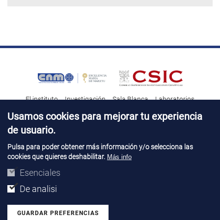
El instituto
Investigación
Sala Blanca
Laboratorios
Transferencia tecnológica
Noticias & Divulgación
Destacados
Usamos cookies para mejorar tu experiencia
de usuario.
Contacto
Talento
Pulsa para poder obtener más información y/o selecciona las
cookies que quieres deshabilitar.
Más info
Aviso Legal
Perfil del contatante
© Copyright 2026. IMB-CNM
Esenciales
De analisi
GUARDAR PREFERENCIAS