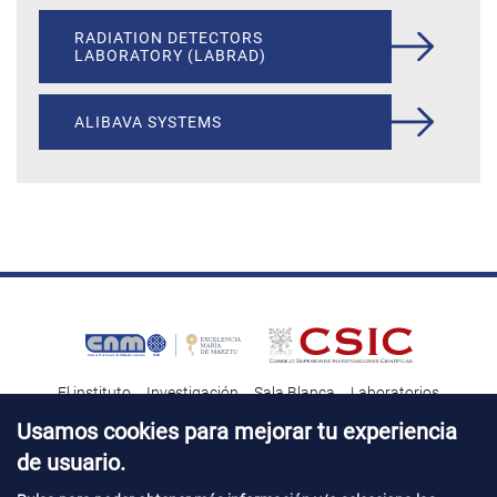
RADIATION DETECTORS
LABORATORY (LABRAD)
ALIBAVA SYSTEMS
El instituto
Investigación
Sala Blanca
Laboratorios
Transferencia tecnológica
Noticias & Divulgación
Destacados
Usamos cookies para mejorar tu experiencia
de usuario.
Contacto
Talento