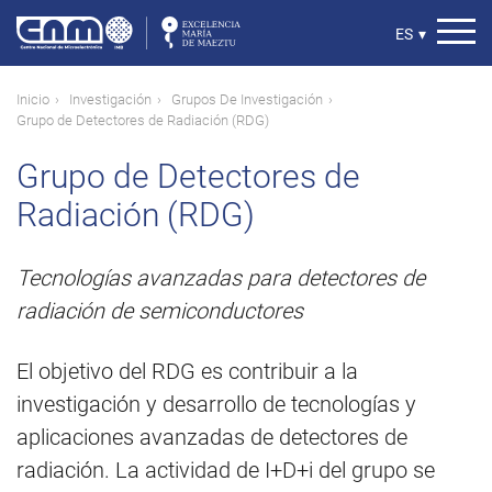
Pasar
al
Select
ES
▾
contenido
your
principal
language
Ruta
Inicio
Investigación
Grupos De Investigación
Grupo de Detectores de Radiación (RDG)
de
navegación
Grupo de Detectores de
Radiación (RDG)
Tecnologías avanzadas para detectores de
radiación de semiconductores
El objetivo del RDG es contribuir a la
investigación y desarrollo de tecnologías y
aplicaciones avanzadas de detectores de
radiación. La actividad de I+D+i del grupo se