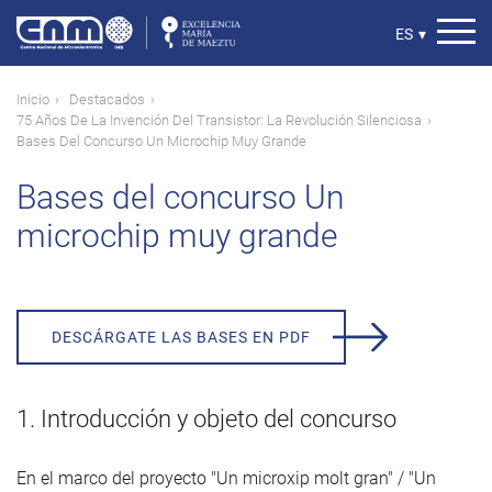
Pasar
al
Select
ES
▾
contenido
your
principal
language
Ruta
Inicio
Destacados
75 Años De La Invención Del Transistor: La Revolución Silenciosa
de
Bases Del Concurso Un Microchip Muy Grande
navegación
Bases del concurso Un
microchip muy grande
DESCÁRGATE LAS BASES EN PDF
1. Introducción y objeto del concurso
En el marco del proyecto "Un microxip molt gran" / "Un