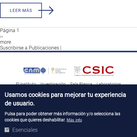
LEER MÁS
Página 1
Siguiente
››
Paginación
página
more
Suscribirse a Publicaciones |
El instituto
Investigación
Sala Blanca
Laboratorios
Transferencia tecnológica
Noticias & Divulgación
Destacados
Usamos cookies para mejorar tu experiencia
de usuario.
Contacto
Talento
Pulsa para poder obtener más información y/o selecciona las
cookies que quieres deshabilitar.
Más info
Aviso Legal
Perfil del contatante
© Copyright 2026. IMB-CNM
Esenciales