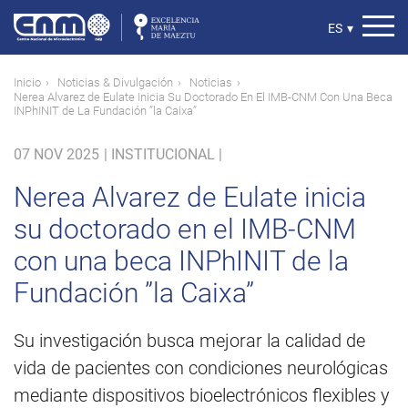
Pasar
al
Select
ES
▾
contenido
your
principal
language
Ruta
Inicio
Noticias & Divulgación
Noticias
Nerea Alvarez de Eulate Inicia Su Doctorado En El IMB-CNM Con Una Beca
de
INPhINIT de La Fundación ”la Caixa”
navegación
07 NOV 2025
|
INSTITUCIONAL |
Nerea Alvarez de Eulate inicia
su doctorado en el IMB-CNM
con una beca INPhINIT de la
Fundación ”la Caixa”
Su investigación busca mejorar la calidad de
vida de pacientes con condiciones neurológicas
mediante dispositivos bioelectrónicos flexibles y