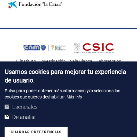
El instituto
Investigación
Sala Blanca
Laboratorios
Transferencia tecnológica
Noticias & Divulgación
Destacados
Usamos cookies para mejorar tu experiencia
de usuario.
Contacto
Talento
Pulsa para poder obtener más información y/o selecciona las
cookies que quieres deshabilitar.
Más info
Aviso Legal
Perfil del contatante
© Copyright 2026. IMB-CNM
Esenciales
De analisi
GUARDAR PREFERENCIAS