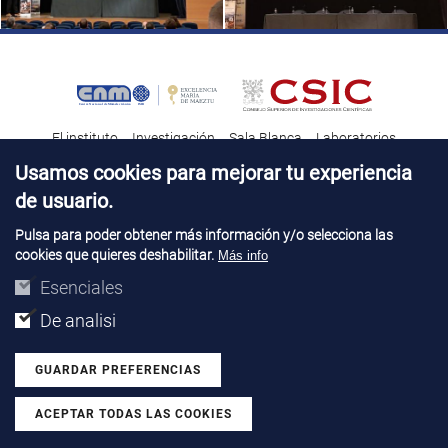
El instituto
Investigación
Sala Blanca
Laboratorios
Transferencia tecnológica
Noticias & Divulgación
Destacados
Usamos cookies para mejorar tu experiencia
de usuario.
Contacto
Talento
Pulsa para poder obtener más información y/o selecciona las
cookies que quieres deshabilitar.
Más info
Aviso Legal
Perfil del contatante
© Copyright 2026. IMB-CNM
Esenciales
De analisi
GUARDAR PREFERENCIAS
ACEPTAR TODAS LAS COOKIES
Revocar consentimiento