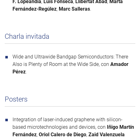
F. Lopeandia
,
Luis Fonseca
,
Llibertat Abad
,
Marta
Fernández-Regúlez
,
Marc Salleras
.
Charla invitada
Wide and Ultrawide Bandgap Semiconductors: There
Also is Plenty of Room at the Wide Side, con
Amador
Pérez
.
Posters
Integration of laser-induced graphene with silicon-
based microtechnologies and devices, con
Iñigo Martín
Fernández
,
Oriol Calero de Diego
,
Zaid Valenzuela