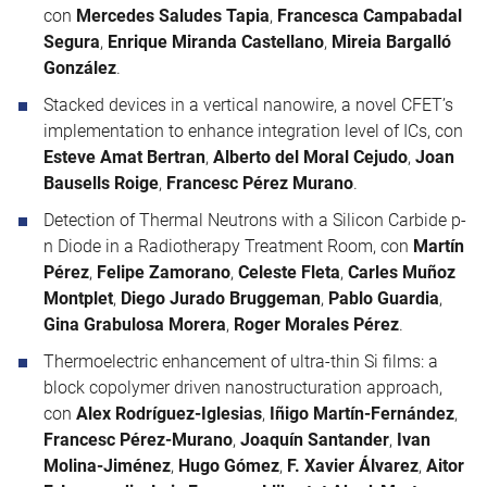
con
Mercedes Saludes Tapia
,
Francesca Campabadal
Segura
,
Enrique Miranda Castellano
,
Mireia Bargalló
González
.
Stacked devices in a vertical nanowire, a novel CFET’s
implementation to enhance integration level of ICs, con
Esteve Amat Bertran
,
Alberto del Moral Cejudo
,
Joan
Bausells Roige
,
Francesc Pérez Murano
.
Detection of Thermal Neutrons with a Silicon Carbide p-
n Diode in a Radiotherapy Treatment Room, con
Martín
Pérez
,
Felipe Zamorano
,
Celeste Fleta
,
Carles Muñoz
Montplet
,
Diego Jurado Bruggeman
,
Pablo Guardia
,
Gina Grabulosa Morera
,
Roger Morales Pérez
.
Thermoelectric enhancement of ultra-thin Si films: a
block copolymer driven nanostructuration approach,
con
Alex Rodríguez-Iglesias
,
Iñigo Martín-Fernández
,
Francesc Pérez-Murano
,
Joaquín Santander
,
Ivan
Molina-Jiménez
,
Hugo Gómez
,
F. Xavier Álvarez
,
Aitor