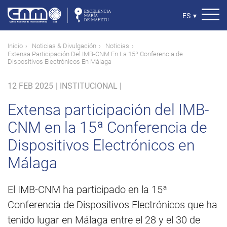
Pasar
al
Select
ES
▾
contenido
your
principal
language
Ruta
Inicio
Noticias & Divulgación
Noticias
Extensa Participación Del IMB-CNM En La 15ª Conferencia de
de
Dispositivos Electrónicos En Málaga
navegación
12 FEB 2025
|
INSTITUCIONAL |
Extensa participación del IMB-
CNM en la 15ª Conferencia de
Dispositivos Electrónicos en
Málaga
El IMB-CNM ha participado en la 15ª
Conferencia de Dispositivos Electrónicos que ha
tenido lugar en Málaga entre el 28 y el 30 de