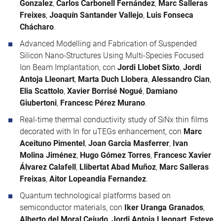
Gonzalez
,
Carlos Carbonell Fernández
,
Marc Salleras
Freixes
,
Joaquín Santander Vallejo
,
Luis Fonseca
Chácharo
.
Advanced Modelling and Fabrication of Suspended
Silicon Nano-Structures Using Multi-Species Focused
Ion Beam Implantation, con
Jordi Llobet Sixto
,
Jordi
Antoja Lleonart
,
Marta Duch Llobera
,
Alessandro Cian
,
Elia Scattolo
,
Xavier Borrisé Nogué
,
Damiano
Giubertoni
,
Francesc Pérez Murano
.
Real-time thermal conductivity study of SiNx thin films
decorated with In for uTEGs enhancement, con
Marc
Aceituno Pimentel
,
Joan Garcia Masferrer
,
Ivan
Molina Jiménez
,
Hugo Gómez Torres
,
Francesc Xavier
Álvarez Calafell
,
Llibertat Abad Muñoz
,
Marc Salleras
Freixas
,
Aitor Lopeandia Fernandez
.
Quantum technological platforms based on
semiconductor materials, con
Iker Uranga Granados
,
Alberto del Moral Cejudo
,
Jordi Antoja Lleonart
,
Esteve