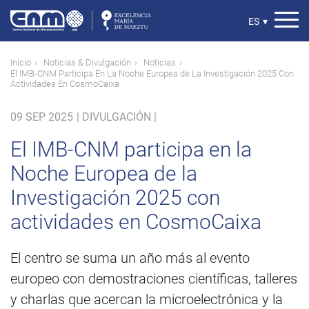
Pasar
al
Select
ES
▾
contenido
your
principal
language
Ruta
Inicio
Noticias & Divulgación
Noticias
El IMB-CNM Participa En La Noche Europea de La Investigación 2025 Con
de
Actividades En CosmoCaixa
navegación
09 SEP 2025
|
DIVULGACIÓN |
El IMB-CNM participa en la
Noche Europea de la
Investigación 2025 con
actividades en CosmoCaixa
El centro se suma un año más al evento
europeo con demostraciones científicas, talleres
y charlas que acercan la microelectrónica y la