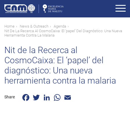
Skip
to
main
content
Breadcrumb
Home
News & Outreach
Agenda
Nit De La Recerca Al CosmoCaixa: El ‘papel’ Del Diagnóstico: Una Nueva
Herramienta Contra La Malaria
Nit de la Recerca al
CosmoCaixa: El ‘papel’ del
diagnóstico: Una nueva
herramienta contra la malaria
Facebook
Twitter
LinkedIn
WhatsApp
Email
Share