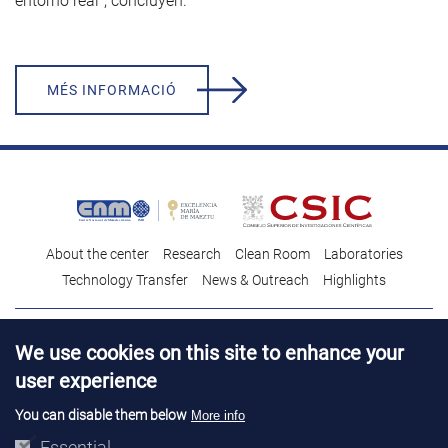
entorno real”, concluyen.
MÉS INFORMACIÓ
About the center
Research
Clean Room
Laboratories
Technology Transfer
News & Outreach
Highlights
Contact
Talent
We use cookies on this site to enhance your
Contracting profile
Legal Advice
© Copyright 2026. IMB-CNM
user experience
You can disable them below
More info
Essential