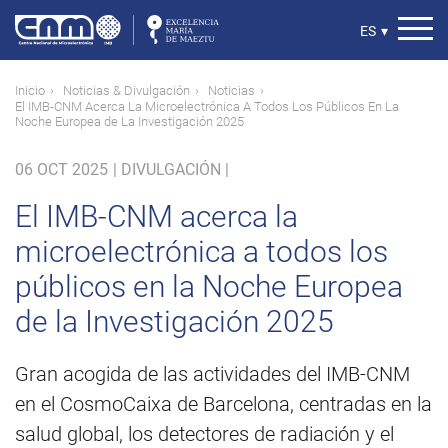
Pasar
al
Select
ES
▾
contenido
your
principal
language
Ruta
Inicio
Noticias & Divulgación
Noticias
El IMB-CNM Acerca La Microelectrónica A Todos Los Públicos En La
de
Noche Europea de La Investigación 2025
navegación
06 OCT 2025
|
DIVULGACIÓN |
El IMB-CNM acerca la
microelectrónica a todos los
públicos en la Noche Europea
de la Investigación 2025
Gran acogida de las actividades del IMB-CNM
en el CosmoCaixa de Barcelona, centradas en la
salud global, los detectores de radiación y el