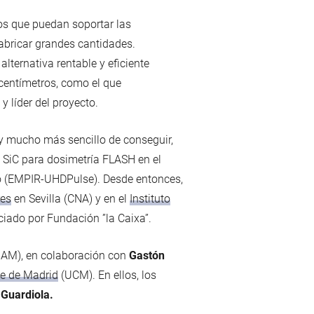
vos que puedan soportar las
bricar grandes cantidades.
lternativa rentable y eficiente
 centímetros, como el que
 líder del proyecto.
e y mucho más sencillo de conseguir,
e SiC para dosimetría FLASH en el
peo (EMPIR-UHDPulse). Desde entonces,
res
en Sevilla (CNA) y en el
Instituto
iado por Fundación ”la Caixa”.
M), en colaboración con
Gastón
e de Madrid
(UCM). En ellos, los
a
Guardiola.