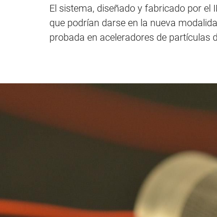
El sistema, diseñado y fabricado por e
que podrían darse en la nueva modalida
probada en aceleradores de partículas d