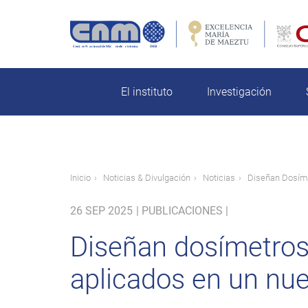
Pasar
al
contenido
rch
principal
El instituto
Investigación
Ruta
Inicio
Noticias & Divulgación
Noticias
Diseñan Dosíme
de
26 SEP 2025
|
PUBLICACIONES |
navegación
Diseñan dosímetros u
aplicados en un nue