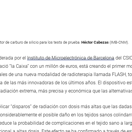
or de carburo de silicio para los tests de prueba.
Héctor Cabezas
(IMB-CNM).
derada por el
Instituto de Microelectrónica de Barcelona
del CSIC
ció ”la Caixa” con un millón de euros, está creando el primer m
tales de una nueva modalidad de radioterapia llamada FLASH, to
a de las más innovadoras de los últimos años. El dispositivo 
 radiación extrema, más precisa y económica que las alternativa
licar “disparos” de radiación con dosis más altas que las dadas
onsiderablemente el posible daño en los tejidos sanos colindan
duce la probabilidad de complicaciones en el tejido sano a larg
ional a altas dosis. Este efecto se ha confirmado a través de e