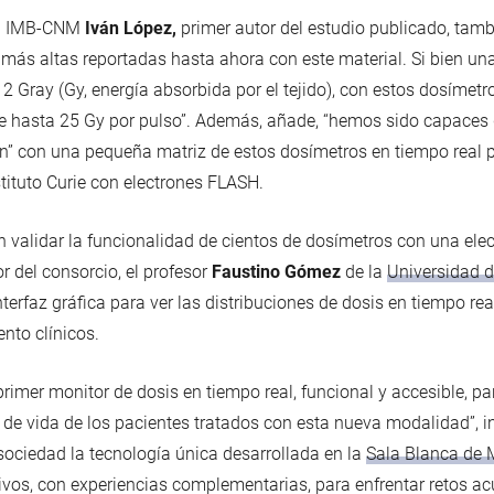
del IMB-CNM
Iván López,
primer autor del estudio publicado, tamb
más altas reportadas hasta ahora con este material. Si bien una
 2 Gray (Gy, energía absorbida por el tejido), con estos dosíme
de hasta 25 Gy por pulso”. Además, añade, “hemos sido capaces 
ón” con una pequeña matriz de estos dosímetros en tiempo real p
stituto Curie con electrones FLASH.
 validar la funcionalidad de cientos de dosímetros con una ele
or del consorcio, el profesor
Faustino Gómez
de la
Universidad 
erfaz gráfica para ver las distribuciones de dosis en tiempo real
nto clínicos.
 primer monitor de dosis en tiempo real, funcional y accesible, p
 de vida de los pacientes tratados con esta nueva modalidad”, 
 sociedad la tecnología única desarrollada en la
Sala Blanca de 
ivos, con experiencias complementarias, para enfrentar retos acu