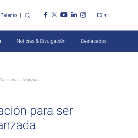
Talento
Select
ES
▾
your
language
a
Noticias & Divulgación
Destacados
 Radioterapia Avanzada
ación para ser
vanzada