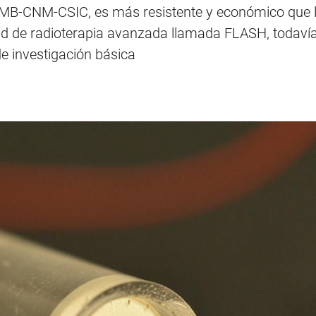
l IMB-CNM-CSIC, es más resistente y económico que 
d de radioterapia avanzada llamada FLASH, todavía e
e investigación básica