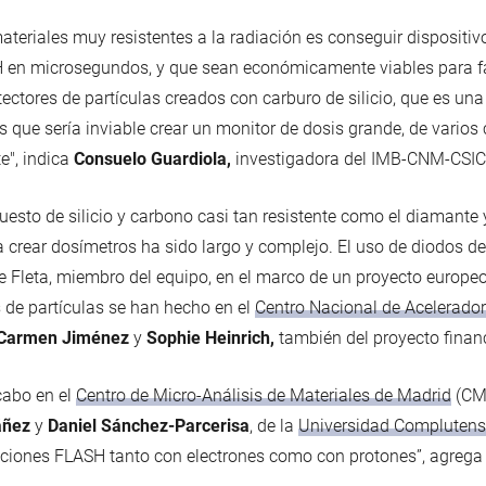
ateriales muy resistentes a la radiación es conseguir dispositi
H en microsegundos, y que sean económicamente viables para fa
ores de partículas creados con carburo de silicio, que es una a
os que sería inviable crear un monitor de dosis grande, de varios
", indica
Consuelo Guardiola,
investigadora del IMB-CNM-CSIC y
puesto de silicio y carbono casi tan resistente como el diamant
a crear dosímetros ha sido largo y complejo. El uso de diodos d
ste Fleta, miembro del equipo, en el marco de un proyecto euro
 de partículas se han hecho en el
Centro Nacional de Acelerado
Carmen Jiménez
y
Sophie Heinrich,
también del proyecto financ
cabo en el
Centro de Micro-Análisis de Materiales de Madrid
(CMA
áñez
y
Daniel Sánchez-Parcerisa
, de la
Universidad Complutens
iciones FLASH tanto con electrones como con protones”, agreg