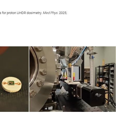
ors for proton UHDR dosimetry.
Med Phys.
2025;