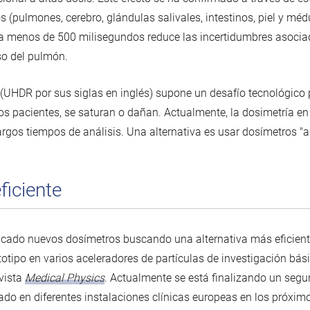
(pulmones, cerebro, glándulas salivales, intestinos, piel y méd
 a menos de 500 milisegundos reduce las incertidumbres asocia
so del pulmón.
s (UHDR por sus siglas en inglés) supone un desafío tecnológico
los pacientes, se saturan o dañan. Actualmente, la dosimetría e
argos tiempos de análisis. Una alternativa es usar dosímetros "
ficiente
cado nuevos dosímetros buscando una alternativa más eficiente
rototipo en varios aceleradores de partículas de investigación bá
vista
Medical Physics
. Actualmente se está finalizando un seg
ado en diferentes instalaciones clínicas europeas en los próxi