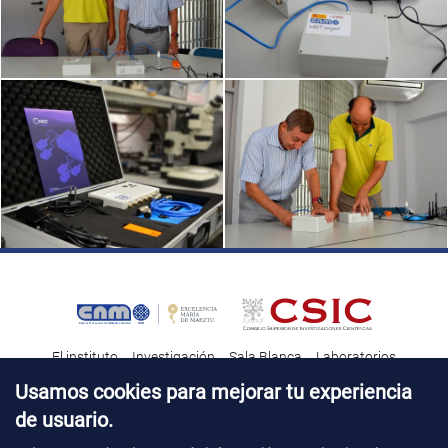
El instituto
Investigación
Sala Blanca
Laboratorios
Transferencia tecnológica
Noticias & Divulgación
Destacados
Usamos cookies para mejorar tu experiencia
de usuario.
Contacto
Talento