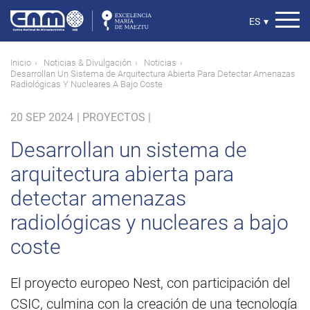
Pasar
al
Select
ES
▾
contenido
your
principal
language
Ruta
Inicio
Noticias & Divulgación
Noticias
Desarrollan Un Sistema de Arquitectura Abierta Para Detectar Amenazas
de
Radiológicas Y Nucleares A Bajo Coste
navegación
20 SEP 2024
|
PROYECTOS |
Desarrollan un sistema de
arquitectura abierta para
detectar amenazas
radiológicas y nucleares a bajo
coste
El proyecto europeo Nest, con participación del
CSIC, culmina con la creación de una tecnología