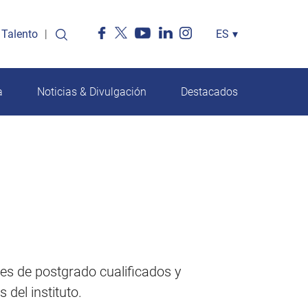
Talento
Select
ES
▾
your
language
a
Noticias & Divulgación
Destacados
s de postgrado cualificados y
del instituto.