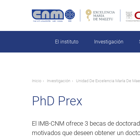
Pasar
al
contenido
rch
principal
El instituto
Investigación
Ruta
Inicio
Investigación
Unidad De Excelencia María De Mae
de
PhD Prex
navegación
El IMB-CNM ofrece 3 becas de doctorad
motivados que deseen obtener un doctorad