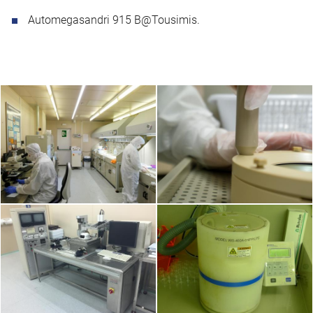
Automegasandri 915 B@Tousimis.