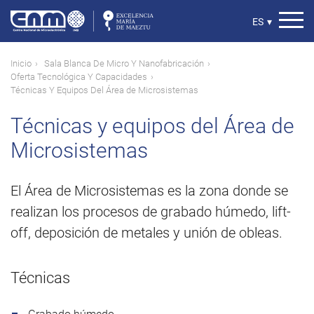
Pasar
al
Select
ES
▾
contenido
your
principal
language
Ruta
Inicio
Sala Blanca De Micro Y Nanofabricación
Oferta Tecnológica Y Capacidades
de
Técnicas Y Equipos Del Área de Microsistemas
navegación
Técnicas y equipos del Área de
Microsistemas
El Área de Microsistemas es la zona donde se
realizan los procesos de grabado húmedo, lift-
off, deposición de metales y unión de obleas.
Técnicas