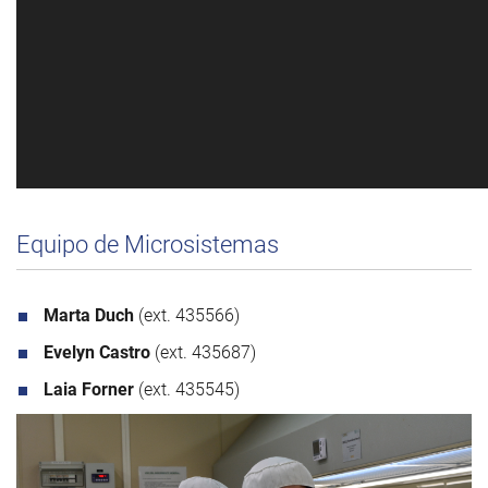
Equipo de Microsistemas
Marta Duch
(ext. 435566)
Evelyn Castro
(ext. 435687)
Laia Forner
(ext. 435545)