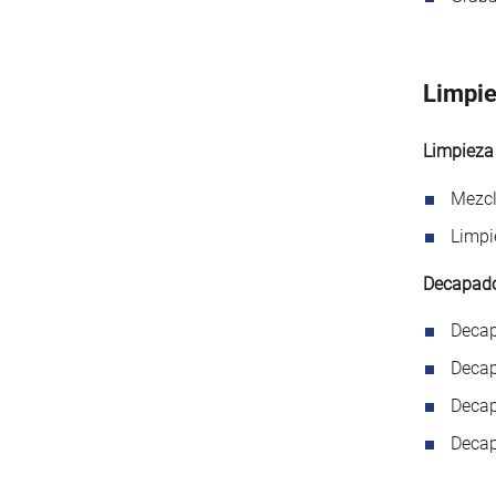
Limpie
Limpieza 
Mezcl
Limpi
Decapado
Decap
Decap
Decap
Decap