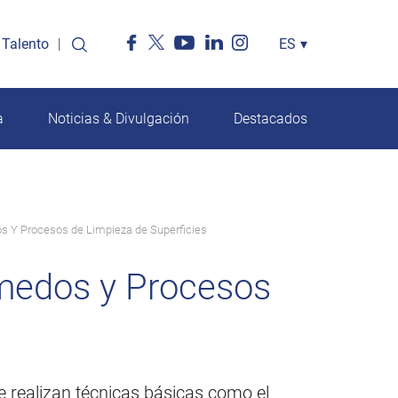
Talento
Select
ES
▾
your
language
a
Noticias & Divulgación
Destacados
s Y Procesos de Limpieza de Superficies
úmedos y Procesos
 realizan técnicas básicas como el