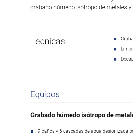
grabado húmedo isótropo de metales y di
Técnicas
Graba
Limpi
Decap
Equipos
Grabado húmedo isótropo de metale
9 baños y 6 cascadas de agua desionizada p