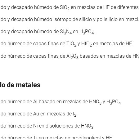
do y decapado húmedo de SiO
en mezclas de HF de diferente
2
do y decapado húmedo isótropo de silicio y polisilicio en mez
do y decapado húmedo de Si
N
en H
PO
.
3
4
3
4
do húmedo de capas finas de TiO
y HfO
en mezclas de HF.
2
2
do húmedo de capas finas de Al
O
basados en mezclas de H
2
3
o de metales
do húmedo de Al basado en mezclas de HNO
y H
PO
.
3
3
4
do húmedo de Au en mezclas de I
.
2
do húmedo de Ni en disoluciones de HNO
.
3
do húmedo de Ti en mezclas de propilenglicol y HF.