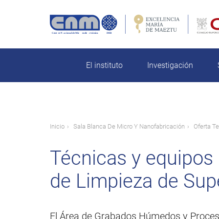
Pasar
al
contenido
rch
principal
El instituto
Investigación
Ruta
Inicio
Sala Blanca De Micro Y Nanofabricación
Oferta T
de
Técnicas y equipos
navegación
de Limpieza de Supe
El Área de Grabados Húmedos y Procesos