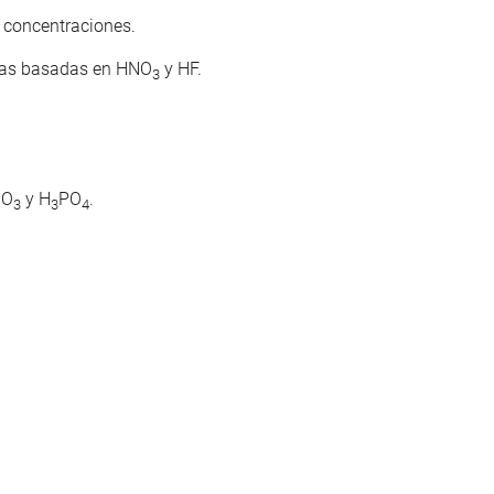
s concentraciones.
clas basadas en HNO
y HF.
3
NO
y H
PO
.
3
3
4