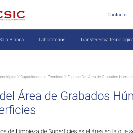
Contacto
Sala Blanca
Laboratorios
Transferencia tecnológic
ecnológica Y Capacidades
Técnicas Y Equipos Del Área de Grabados Húmedo
 del Área de Grabados H
rficies
 de Limpieza de Superficies es el área en la que se