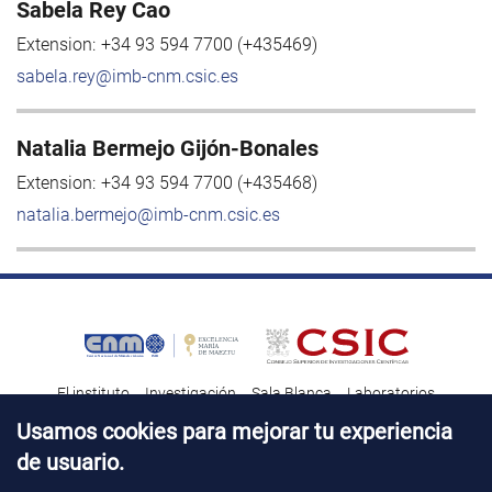
Sabela Rey Cao
Extension:
+34 93 594 7700 (+435469)
sabela.rey@imb-cnm.csic.es
Natalia Bermejo Gijón-Bonales
Extension:
+34 93 594 7700 (+435468)
natalia.bermejo@imb-cnm.csic.es
El instituto
Investigación
Sala Blanca
Laboratorios
Transferencia tecnológica
Noticias & Divulgación
Destacados
Usamos cookies para mejorar tu experiencia
de usuario.
Contacto
Talento