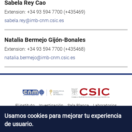
Sabela Rey Cao
Extension:
+34 93 594 7700 (+435469)
sabela.rey@imb-cnm.csic.es
Natalia Bermejo Gijón-Bonales
Extension:
+34 93 594 7700 (+435468)
natalia.bermejo@imb-cnm.csic.es
El instituto
Investigación
Sala Blanca
Laboratorios
Transferencia tecnológica
Noticias & Divulgación
Destacados
Usamos cookies para mejorar tu experiencia
de usuario.
Contacto
Talento