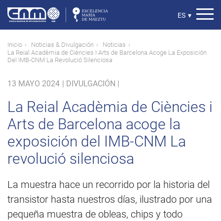
Pasar
al
Select
ES
▾
contenido
your
principal
language
Ruta
Inicio
Noticias & Divulgación
Noticias
La Reial Acadèmia de Ciències I Arts de Barcelona Acoge La Exposición
de
Del IMB-CNM La Revolució Silenciosa
navegación
13 MAYO 2024
|
DIVULGACIÓN |
La Reial Acadèmia de Ciències i
Arts de Barcelona acoge la
exposición del IMB-CNM La
revolució silenciosa
La muestra hace un recorrido por la historia del
transistor hasta nuestros días, ilustrado por una
pequeña muestra de obleas, chips y todo