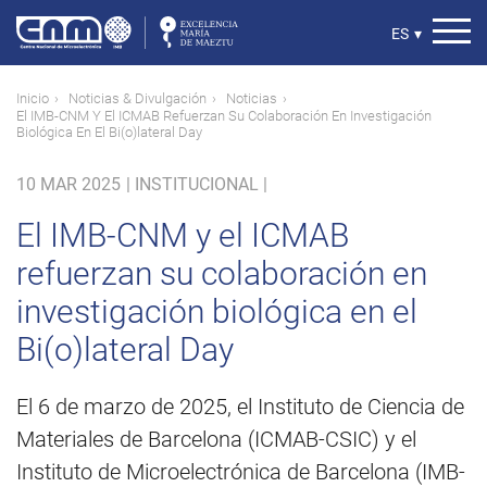
Pasar
al
Select
ES
▾
contenido
your
principal
language
Ruta
Inicio
Noticias & Divulgación
Noticias
El IMB-CNM Y El ICMAB Refuerzan Su Colaboración En Investigación
de
Biológica En El Bi(o)lateral Day
navegación
10 MAR 2025
|
INSTITUCIONAL |
El IMB-CNM y el ICMAB
refuerzan su colaboración en
investigación biológica en el
Bi(o)lateral Day
El 6 de marzo de 2025, el Instituto de Ciencia de
Materiales de Barcelona (ICMAB-CSIC) y el
Instituto de Microelectrónica de Barcelona (IMB-