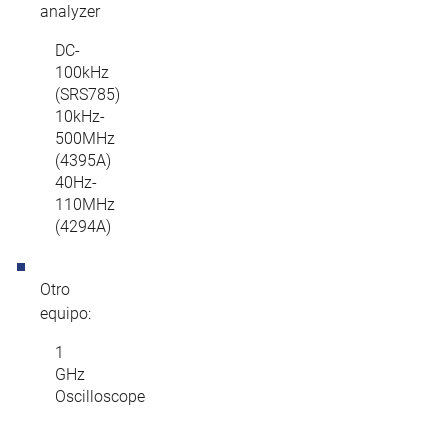
analyzer
DC-
100kHz
(SRS785)
10kHz-
500MHz
(4395A)
40Hz-
110MHz
(4294A)
Otro
equipo:
1
GHz
Oscilloscope