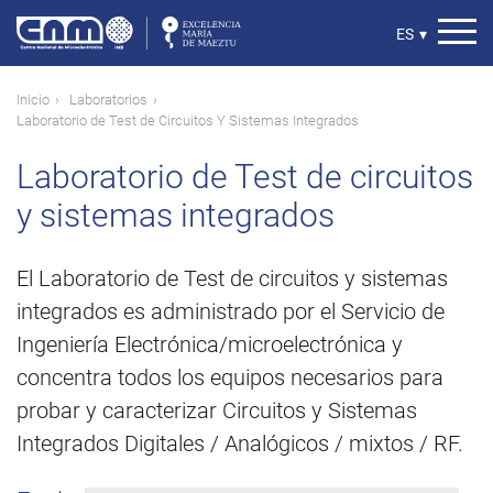
Pasar
al
Select
ES
▾
contenido
your
principal
language
Ruta
Inicio
Laboratorios
Laboratorio de Test de Circuitos Y Sistemas Integrados
de
navegación
Laboratorio de Test de circuitos
y sistemas integrados
El Laboratorio de Test de circuitos y sistemas
integrados es administrado por el Servicio de
Ingeniería Electrónica/microelectrónica y
concentra todos los equipos necesarios para
probar y caracterizar Circuitos y Sistemas
Integrados Digitales / Analógicos / mixtos / RF.