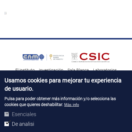
El instituto
Investigación
Sala Blanca
Laboratorios
Transferencia tecnológica
Noticias & Divulgación
Destacados
Usamos cookies para mejorar tu experiencia
de usuario.
Contacto
Talento
Pulsa para poder obtener más información y/o selecciona las
cookies que quieres deshabilitar.
Más info
Aviso Legal
Perfil del contatante
© Copyright 2026. IMB-CNM
Esenciales
De analisi