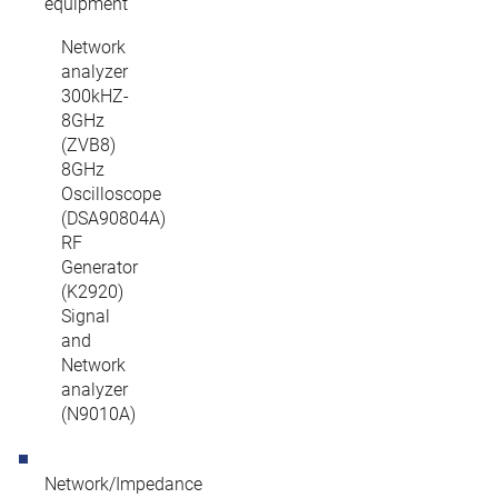
equipment
Network
analyzer
300kHZ-
8GHz
(ZVB8)
8GHz
Oscilloscope
(DSA90804A)
RF
Generator
(K2920)
Signal
and
Network
analyzer
(N9010A)
Network/Impedance