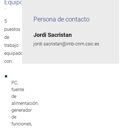
Equipo
Persona de contacto
5
puestos
Jordi Sacristan
de
jordi.sacristan@imb-cnm.csic.es
trabajo
equipados
con:
PC,
fuente
de
alimentación,
generador
de
funciones,