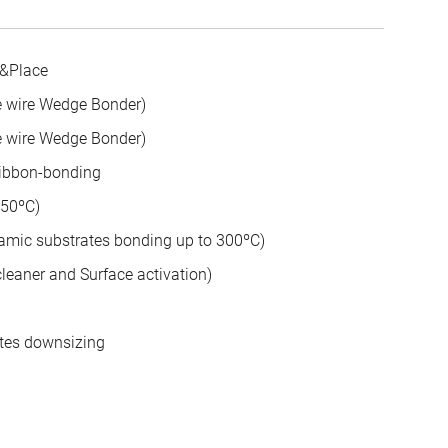
k&Place
e wire Wedge Bonder)
e wire Wedge Bonder)
Ribbon-bonding
450ºC)
amic substrates bonding up to 300ºC)
eaner and Surface activation)
ates downsizing