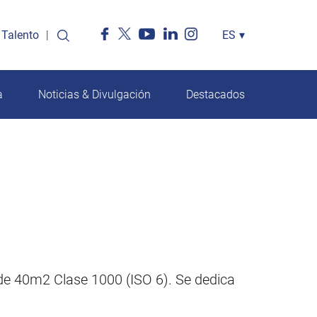
Talento
Select
ES
▾
your
language
a
Noticias & Divulgación
Destacados
de 40m2 Clase 1000 (ISO 6). Se dedica