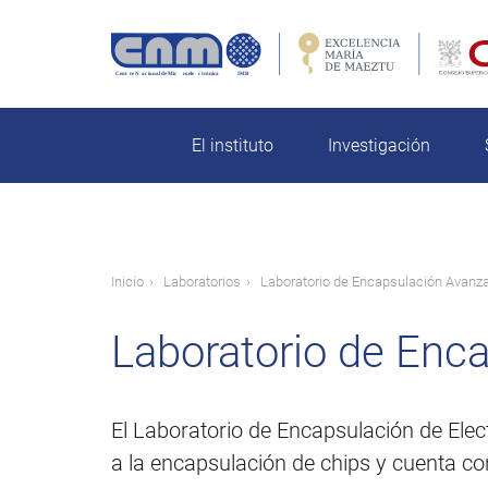
Pasar
al
contenido
rch
principal
El instituto
Investigación
Ruta
Inicio
Laboratorios
Laboratorio de Encapsulación Avanz
de
Laboratorio de Enc
navegación
El Laboratorio de Encapsulación de Ele
a la encapsulación de chips y cuenta con