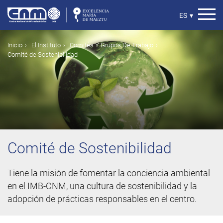
Pasar
al
Select
ES
▾
contenido
your
principal
language
Ruta
Inicio
El Instituto
Comités Y Grupos De Trabajo
Comité de Sostenibilidad
de
navegación
Comité de Sostenibilidad
Tiene la misión de fomentar la conciencia ambiental
en el IMB-CNM, una cultura de sostenibilidad y la
adopción de prácticas responsables en el centro.