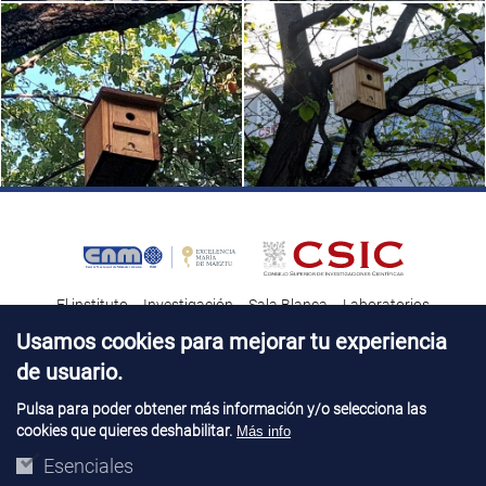
El instituto
Investigación
Sala Blanca
Laboratorios
Transferencia tecnológica
Noticias & Divulgación
Destacados
Usamos cookies para mejorar tu experiencia
de usuario.
Contacto
Talento
Pulsa para poder obtener más información y/o selecciona las
cookies que quieres deshabilitar.
Más info
Aviso Legal
Perfil del contatante
© Copyright 2026. IMB-CNM
Esenciales