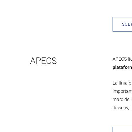
SOB
APECS
APECS lid
platafor
La línia 
important
marc de l
disseny, 