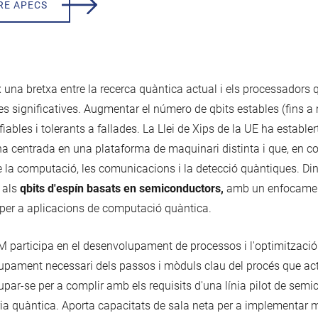
RE APECS
x una bretxa entre la recerca quàntica actual i els processadors
s significatives. Augmentar el número de qbits estables (fins a m
fiables i tolerants a fallades. La Llei de Xips de la UE ha estable
 centrada en una plataforma de maquinari distinta i que, en co
e la computació, les comunicacions i la detecció quàntiques. Dins
 als
qbits d'espín basats ​​en semiconductors,
amb un enfocament
per a aplicacions de computació quàntica.
 participa en el desenvolupament de processos i l'optimització de
pament necessari dels passos i mòduls clau del procés que act
par-se per a complir amb els requisits d'una línia pilot de sem
ria quàntica. Aporta capacitats de sala neta per a implementar mi