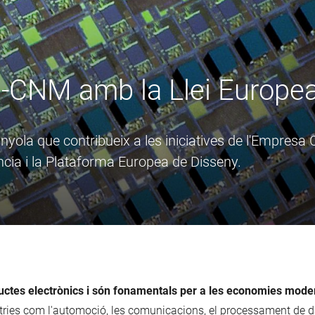
B-CNM amb la Llei Europea
anyola que contribueix a les iniciatives de l'Empresa
ncia i la Plataforma Europea de Disseny.
ductes electrònics i són fonamentals per a les economies moder
stries com l'automoció, les comunicacions, el processament de dad