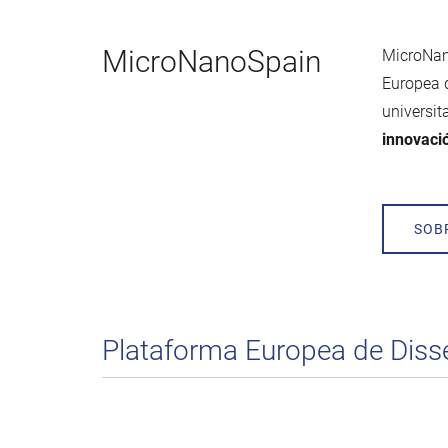
MicroNanoSpain
MicroNano
Europea d
universi
innovaci
SOB
Plataforma Europea de Diss