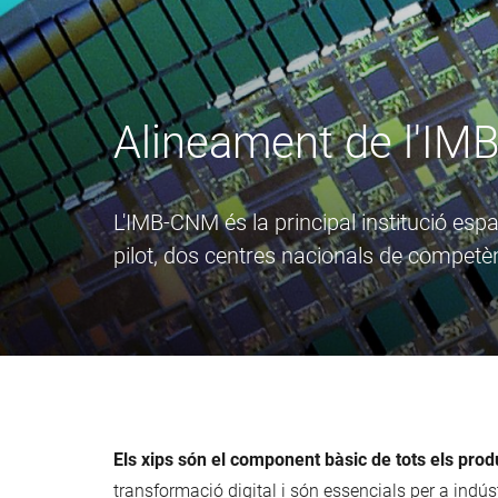
Alineament de l'IM
L'IMB-CNM és la principal institució esp
pilot, dos centres nacionals de competè
Els xips són el component bàsic de tots els pro
transformació digital i són essencials per a indú