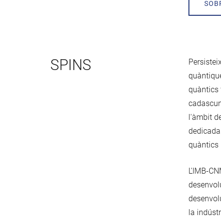
SOB
SPINS
Persistei
quàntique
quàntics 
cadascuna
l'àmbit d
dedicada
quàntics 
L'IMB-CNM
desenvolu
desenvolu
la indúst