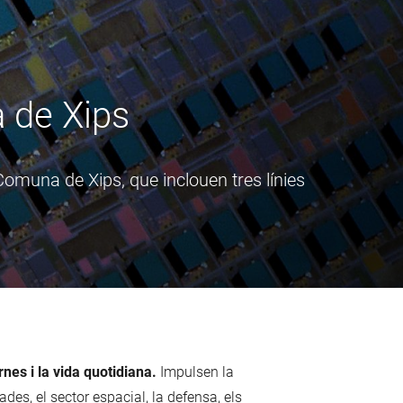
 de Xips
 Comuna de Xips, que inclouen tres línies
nes i la vida quotidiana.
Impulsen la
es, el sector espacial, la defensa, els