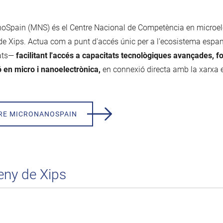
Spain (MNS) és el Centre Nacional de Competència en microelec
e Xips. Actua com a punt d'accés únic per a l'ecosistema espan
tats—
facilitant l'accés a capacitats tecnològiques avançades, f
ó en micro i nanoelectrònica,
en connexió directa amb la xarxa
RE MICRONANOSPAIN
eny de Xips