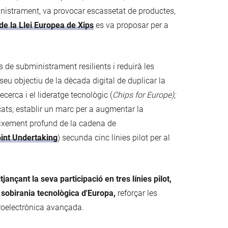
ministrament, va provocar escassetat de productes,
e la Llei Europea de Xips
es va proposar per a
 de subministrament resilients i reduirà les
eu objectiu de la dècada digital de duplicar la
cerca i el lideratge tecnològic (
Chips for Europe);
nçats; establir un marc per a augmentar la
neixement profund de la cadena de
oint Undertaking
) secunda cinc línies pilot per al
tjançant la seva participació en tres línies pilot,
a sobirania tecnològica d'Europa,
reforçar les
croelectrònica avançada.