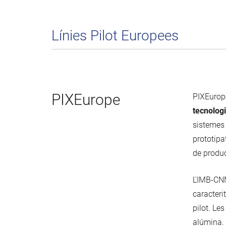
Línies Pilot Europees
PIXEurope
PIXEurope
tecnologi
sistemes 
prototipa
de produc
L'IMB-CNM
caracterit
pilot. Les
alúmina.