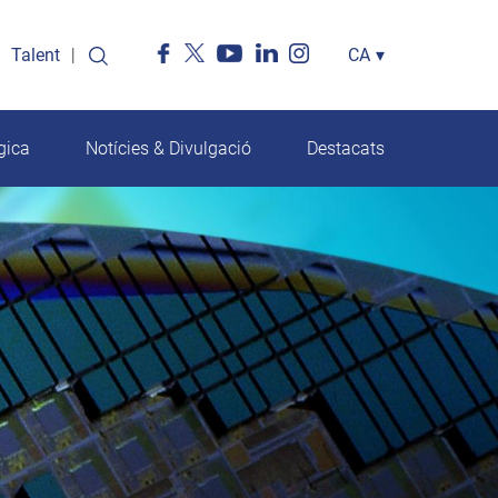
Talent
Select
CA
▾
your
language
gica
Notícies & Divulgació
Destacats