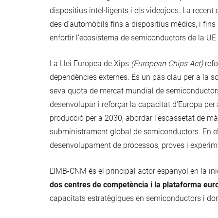
dispositius intel·ligents i els videojocs. La rec
des d'automòbils fins a dispositius mèdics, i fins
enfortir l'ecosistema de semiconductors de la UE 
La Llei Europea de Xips
(European Chips Act)
ref
dependències externes. És un pas clau per a la so
seva quota de mercat mundial de semiconductors fin
desenvolupar i reforçar la capacitat d'Europa per 
producció per a 2030; abordar l'escassetat de mà
subministrament global de semiconductors. En el
desenvolupament de processos, proves i experimen
L'IMB-CNM és el principal actor espanyol en la ini
dos centres de competència i la plataforma europ
capacitats estratègiques en semiconductors i dona