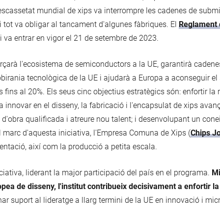
ent escassetat mundial de xips va interrompre les cadenes de sub
 i tot va obligar al tancament d'algunes fàbriques. El
Reglament d
i va entrar en vigor el 21 de setembre de 2023.
orçarà l'ecosistema de semiconductors a la UE, garantirà cadenes
birania tecnològica de la UE i ajudarà a Europa a aconseguir el s
s al 20%. Els seus cinc objectius estratègics són: enfortir la re
a innovar en el disseny, la fabricació i l'encapsulat de xips ava
 d'obra qualificada i atreure nou talent; i desenvolupant un co
 marc d'aquesta iniciativa, l'Empresa Comuna de Xips (
Chips J
tació, així com la producció a petita escala.
ciativa, liderant la major participació del país en el programa.
Mi
ea de disseny, l'institut contribueix decisivament a enfortir l
r suport al lideratge a llarg termini de la UE en innovació i mi