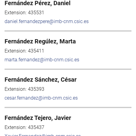
Fernández Pérez, Daniel
Extension:
435531
daniel.fernandezpere@imb-cnm.csic.es
Fernández Regúlez, Marta
Extension:
435411
marta.fernandez@imb-cnm.csic.es
Fernández Sánchez, César
Extension:
435393
cesar.fernandez@imb-cnm.csic.es
Fernández Tejero, Javier
Extension:
435437