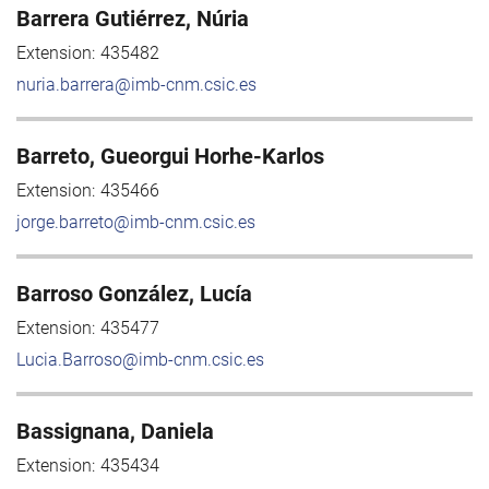
Barrera Gutiérrez, Núria
Extension:
435482
nuria.barrera@imb-cnm.csic.es
Barreto, Gueorgui Horhe-Karlos
Extension:
435466
jorge.barreto@imb-cnm.csic.es
Barroso González, Lucía
Extension:
435477
Lucia.Barroso@imb-cnm.csic.es
Bassignana, Daniela
Extension:
435434