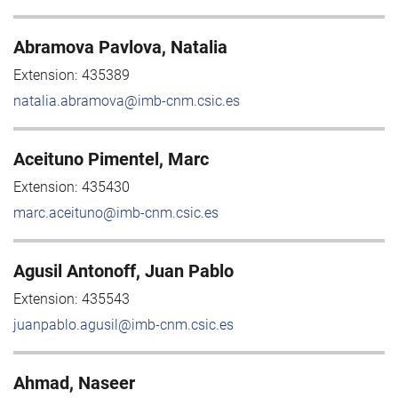
Abramova Pavlova, Natalia
Extension:
435389
natalia.abramova@imb-cnm.csic.es
Aceituno Pimentel, Marc
Extension:
435430
marc.aceituno@imb-cnm.csic.es
Agusil Antonoff, Juan Pablo
Extension:
435543
juanpablo.agusil@imb-cnm.csic.es
Ahmad, Naseer