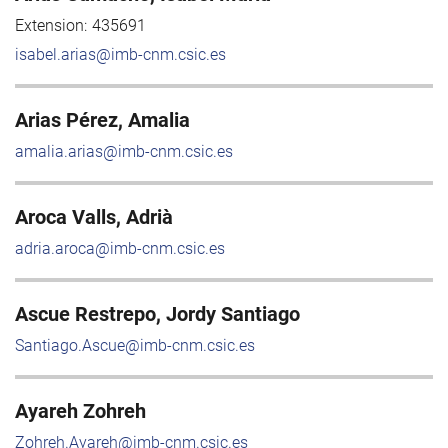
Extension:
435691
isabel.arias@imb-cnm.csic.es
Arias Pérez, Amalia
amalia.arias@imb-cnm.csic.es
Aroca Valls, Adrià
adria.aroca@imb-cnm.csic.es
Ascue Restrepo, Jordy Santiago
Santiago.Ascue@imb-cnm.csic.es
Ayareh Zohreh
Zohreh.Ayareh@imb-cnm.csic.es