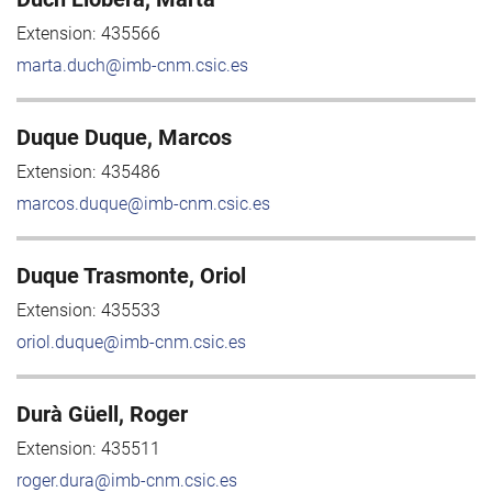
Extension:
435566
marta.duch@imb-cnm.csic.es
Duque Duque, Marcos
Extension:
435486
marcos.duque@imb-cnm.csic.es
Duque Trasmonte, Oriol
Extension:
435533
oriol.duque@imb-cnm.csic.es
Durà Güell, Roger
Extension:
435511
roger.dura@imb-cnm.csic.es