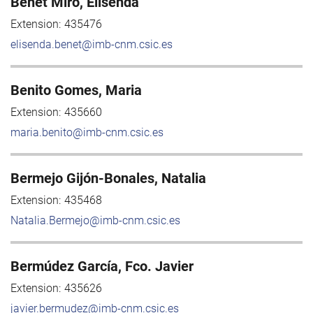
Benet Miró, Elisenda
Extension:
435476
elisenda.benet@imb-cnm.csic.es
Benito Gomes, Maria
Extension:
435660
maria.benito@imb-cnm.csic.es
Bermejo Gijón-Bonales, Natalia
Extension:
435468
Natalia.Bermejo@imb-cnm.csic.es
Bermúdez García, Fco. Javier
Extension:
435626
javier.bermudez@imb-cnm.csic.es