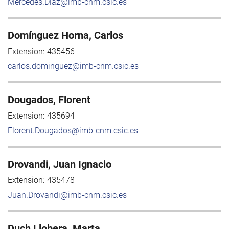
Mercedes.Diaz@imb-cnm.csic.es
Domínguez Horna, Carlos
Extension:
435456
carlos.dominguez@imb-cnm.csic.es
Dougados, Florent
Extension:
435694
Florent.Dougados@imb-cnm.csic.es
Drovandi, Juan Ignacio
Extension:
435478
Juan.Drovandi@imb-cnm.csic.es
Duch Llobera, Marta