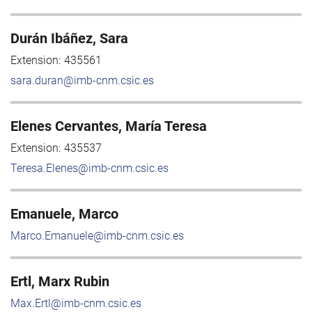
Durán Ibáñez, Sara
Extension:
435561
sara.duran@imb-cnm.csic.es
Elenes Cervantes, María Teresa
Extension:
435537
Teresa.Elenes@imb-cnm.csic.es
Emanuele, Marco
Marco.Emanuele@imb-cnm.csic.es
Ertl, Marx Rubin
Max.Ertl@imb-cnm.csic.es