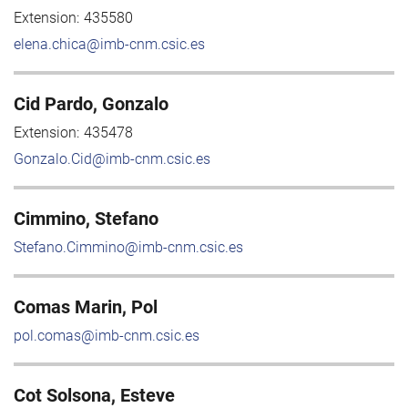
Extension:
435580
elena.chica@imb-cnm.csic.es
Cid Pardo, Gonzalo
Extension:
435478
Gonzalo.Cid@imb-cnm.csic.es
Cimmino, Stefano
Stefano.Cimmino@imb-cnm.csic.es
Comas Marin, Pol
pol.comas@imb-cnm.csic.es
Cot Solsona, Esteve