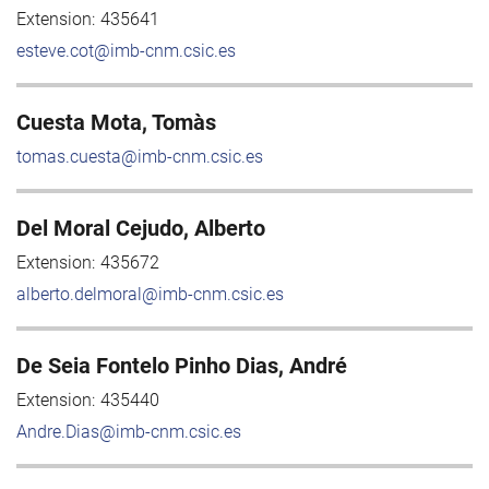
Extension:
435641
esteve.cot@imb-cnm.csic.es
Cuesta Mota, Tomàs
tomas.cuesta@imb-cnm.csic.es
Del Moral Cejudo, Alberto
Extension:
435672
alberto.delmoral@imb-cnm.csic.es
De Seia Fontelo Pinho Dias, André
Extension:
435440
Andre.Dias@imb-cnm.csic.es