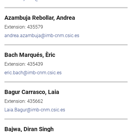
Azambuja Rebollar, Andrea
Extension:
435579
andrea.azambuja@imb-cnm.csic.es
Bach Marqués, Èric
Extension:
435439
eric.bach@imb-cnm.csic.es
Bagur Carrasco, Laia
Extension:
435662
Laia.Bagur@imb-cnm.csic.es
Bajwa, Diran Singh