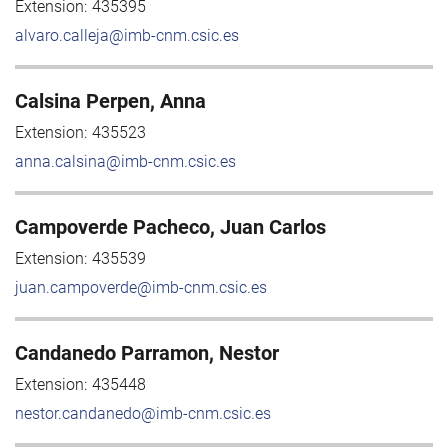
Extension:
435395
alvaro.calleja@imb-cnm.csic.es
Calsina Perpen, Anna
Extension:
435523
anna.calsina@imb-cnm.csic.es
Campoverde Pacheco, Juan Carlos
Extension:
435539
juan.campoverde@imb-cnm.csic.es
Candanedo Parramon, Nestor
Extension:
435448
nestor.candanedo@imb-cnm.csic.es