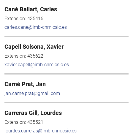
Cané Ballart, Carles
Extension:
435416
carles.cane@imb-cnm.csic.es
Capell Solsona, Xavier
Extension:
435622
xavier.capell@imb-cnm.csic.es
Carné Prat, Jan
jan.carne.prat@gmail.com
Carreras Gill, Lourdes
Extension:
435521
lourdes.carreras@imb-cnm.csic.es