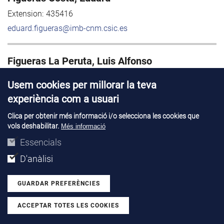
Extension:
435416
eduard.figueras@imb-cnm.csic.es
Figueras La Peruta, Luis Alfonso
Extension:
435443
Usem cookies per millorar la teva
luis.figueras@imb-cnm.csic.es
experiència com a usuari
Clica per obtenir més informació i/o selecciona les cookies que
Fleta Corral, Celeste
vols deshabilitar.
Més informació
Extension:
435391
Essencials
celeste.fleta@imb-cnm.csic.es
D'anàlisi
GUARDAR PREFERÈNCIES
Flores Gual, David
Extension:
435385
ACCEPTAR TOTES LES COOKIES
Withdraw consent
david.flores@imb-cnm.csic.es