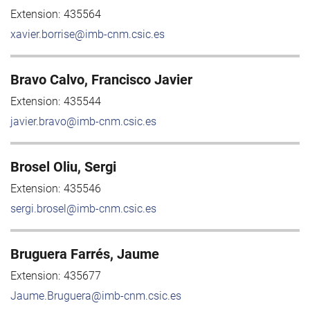
Extension:
435564
xavier.borrise@imb-cnm.csic.es
Bravo Calvo, Francisco Javier
Extension:
435544
javier.bravo@imb-cnm.csic.es
Brosel Oliu, Sergi
Extension:
435546
sergi.brosel@imb-cnm.csic.es
Bruguera Farrés, Jaume
Extension:
435677
Jaume.Bruguera@imb-cnm.csic.es