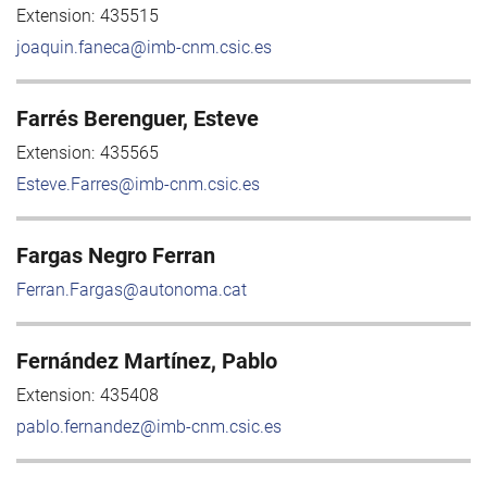
Extension:
435515
joaquin.faneca@imb-cnm.csic.es
Farrés Berenguer, Esteve
Extension:
435565
Esteve.Farres@imb-cnm.csic.es
Fargas Negro Ferran
Ferran.Fargas@autonoma.cat
Fernández Martínez, Pablo
Extension:
435408
pablo.fernandez@imb-cnm.csic.es