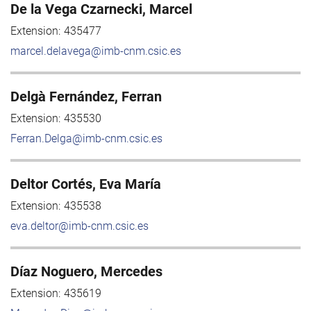
De la Vega Czarnecki, Marcel
Extension:
435477
marcel.delavega@imb-cnm.csic.es
Delgà Fernández, Ferran
Extension:
435530
Ferran.Delga@imb-cnm.csic.es
Deltor Cortés, Eva María
Extension:
435538
eva.deltor@imb-cnm.csic.es
Díaz Noguero, Mercedes
Extension:
435619