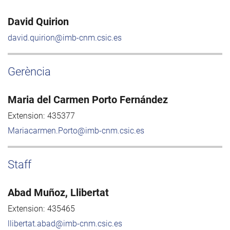
David Quirion
david.quirion@imb-cnm.csic.es
Gerència
Maria del Carmen Porto Fernández
Extension:
435377
Mariacarmen.Porto@imb-cnm.csic.es
Staff
Abad Muñoz, Llibertat
Extension:
435465
llibertat.abad@imb-cnm.csic.es