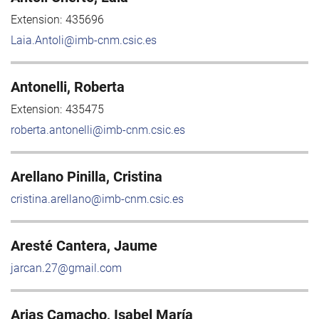
Extension:
435696
Laia.Antoli@imb-cnm.csic.es
Antonelli, Roberta
Extension:
435475
roberta.antonelli@imb-cnm.csic.es
Arellano Pinilla, Cristina
cristina.arellano@imb-cnm.csic.es
Aresté Cantera, Jaume
jarcan.27@gmail.com
Arias Camacho, Isabel María