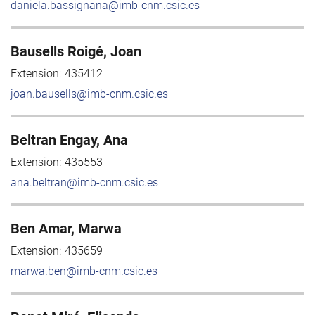
daniela.bassignana@imb-cnm.csic.es
Bausells Roigé, Joan
Extension:
435412
joan.bausells@imb-cnm.csic.es
Beltran Engay, Ana
Extension:
435553
ana.beltran@imb-cnm.csic.es
Ben Amar, Marwa
Extension:
435659
marwa.ben@imb-cnm.csic.es