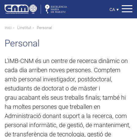
Vés
al
Select
CA
▾
contingut
your
language
Fil
Inici
L'institut
Personal
d'ariadna
Personal
L'IMB-CNM és un centre de recerca dinàmic on
cada dia arriben noves persones. Comptem
amb personal investigador, postdoctoral,
estudiants de doctorat o de màster i
grau acabant els seus treballs finals; també hi
ha moltes persones que treballen en
Administració donant suport a la recerca, com
personal informàtic, de gestió, de manteniment,
de transferència de tecnologia, gestió de