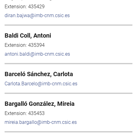
Extension:
435429
diran.bajwa@imb-cnm.csic.es
Baldi Coll, Antoni
Extension:
435394
antoni.baldi@imb-cnm.csic.es
Barceló Sánchez, Carlota
Carlota.Barcelo@imb-cnm.csic.es
Bargalló González, Mireia
Extension:
435453
mireia.bargallo@imb-cnm.csic.es