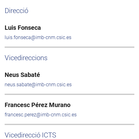
Direcció
Luis Fonseca
luis.fonseca@imb-cnm.csic.es
Vicedireccions
Neus Sabaté
neus.sabate@imb-cnm.csic.es
Francesc Pérez Murano
francesc.perez@imb-cnm.csic.es
Vicedirecció ICTS