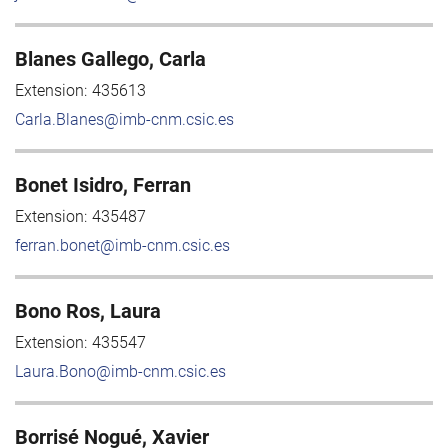
Blanes Gallego, Carla
Extension:
435613
Carla.Blanes@imb-cnm.csic.es
Bonet Isidro, Ferran
Extension:
435487
ferran.bonet@imb-cnm.csic.es
Bono Ros, Laura
Extension:
435547
Laura.Bono@imb-cnm.csic.es
Borrisé Nogué, Xavier