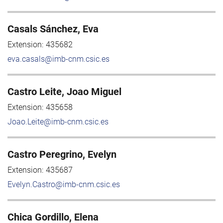
Casals Sánchez, Eva
Extension:
435682
eva.casals@imb-cnm.csic.es
Castro Leite, Joao Miguel
Extension:
435658
Joao.Leite@imb-cnm.csic.es
Castro Peregrino, Evelyn
Extension:
435687
Evelyn.Castro@imb-cnm.csic.es
Chica Gordillo, Elena