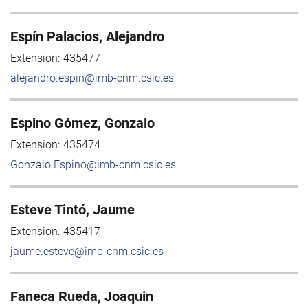
Espín Palacios, Alejandro
Extension:
435477
alejandro.espin@imb-cnm.csic.es
Espino Gómez, Gonzalo
Extension:
435474
Gonzalo.Espino@imb-cnm.csic.es
Esteve Tintó, Jaume
Extension:
435417
jaume.esteve@imb-cnm.csic.es
Faneca Rueda, Joaquin