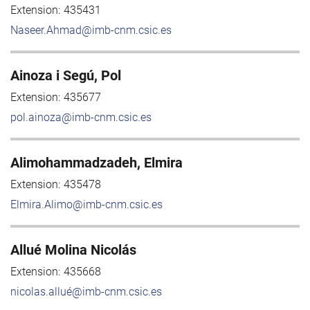
Extension:
435431
Naseer.Ahmad@imb-cnm.csic.es
Ainoza i Segú, Pol
Extension:
435677
pol.ainoza@imb-cnm.csic.es
Alimohammadzadeh, Elmira
Extension:
435478
Elmira.Alimo@imb-cnm.csic.es
Allué Molina Nicolás
Extension:
435668
nicolas.allué@imb-cnm.csic.es