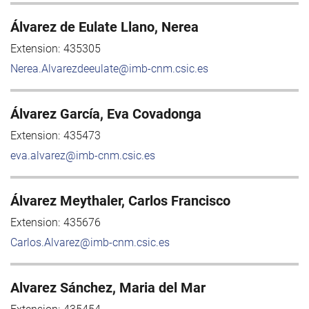
Álvarez de Eulate Llano, Nerea
Extension:
435305
Nerea.Alvarezdeeulate@imb-cnm.csic.es
Álvarez García, Eva Covadonga
Extension:
435473
eva.alvarez@imb-cnm.csic.es
Álvarez Meythaler, Carlos Francisco
Extension:
435676
Carlos.Alvarez@imb-cnm.csic.es
Alvarez Sánchez, Maria del Mar