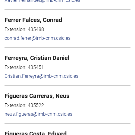
Xavier.Fernandez@imb-cnm.csic.es
Ferrer Falces, Conrad
Extension:
435488
conrad.ferrer@imb-cnm.csic.es
Ferreyra, Cristian Daniel
Extension:
435451
Cristian.Ferreyra@imb-cnm.csic.es
Figueras Carreras, Neus
Extension:
435522
neus.figueras@imb-cnm.csic.es
Figueras Costa, Eduard