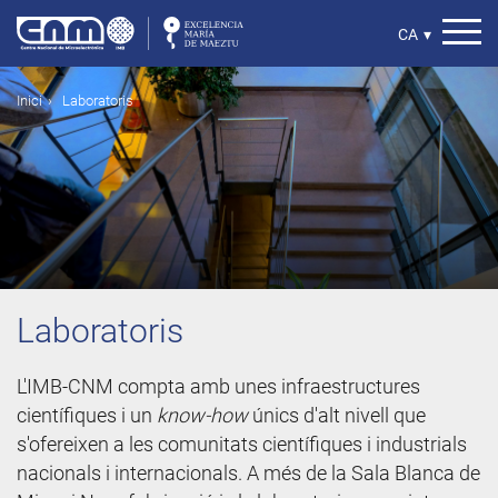
Vés
al
Select
CA
▾
contingut
your
language
Fil
Inici
Laboratoris
d'ariadna
Laboratoris
L'IMB-CNM compta amb unes infraestructures
científiques i un
know-how
únics d'alt nivell que
s'ofereixen a les comunitats científiques i industrials
nacionals i internacionals. A més de la Sala Blanca de