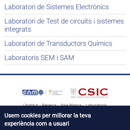
Laboratori de Sistemes Electrònics
Laboratori de Test de circuits i sistemes
integrats
Laboratori de Transductors Químics
Laboratoris SEM i SAM
L'institut
Recerca
Sala Blanca
Laboratoris
Transferència tecnològica
Notícies & Divulgació
Destacats
Usem cookies per millorar la teva
experiència com a usuari