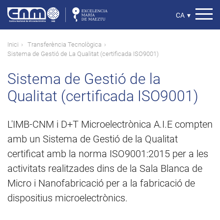
Vés
al
Select
CA
▾
contingut
your
language
Fil
Inici
Transferència Tecnològica
Sistema de Gestió de La Qualitat (certificada ISO9001)
d'ariadna
Sistema de Gestió de la
Qualitat (certificada ISO9001)
L'IMB-CNM i D+T Microelectrònica A.I.E compten
amb un Sistema de Gestió de la Qualitat
certificat amb la norma ISO9001:2015 per a les
activitats realitzades dins de la Sala Blanca de
Micro i Nanofabricació per a la fabricació de
dispositius microelectrònics.