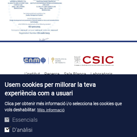
L'institut
Recerca
Sala Blanca
Laboratoris
Transferència tecnològica
Notícies & Divulgació
Destacats
Usem cookies per millorar la teva
experiència com a usuari
Contacte
Talent
Clica per obtenir més informació i/o selecciona les cookies que
vols deshabilitar.
Més informació
Avís legal
Perfil del contractant
© Copyright 2026. IMB-CNM
Essencials
D'anàlisi