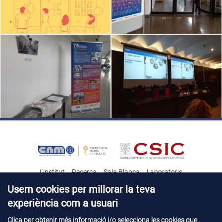
L'institut
Recerca
Sala Blanca
Laboratoris
Transferència tecnològica
Notícies & Divulgació
Destacats
Usem cookies per millorar la teva
experiència com a usuari
Contacte
Talent
Clica per obtenir més informació i/o selecciona les cookies que