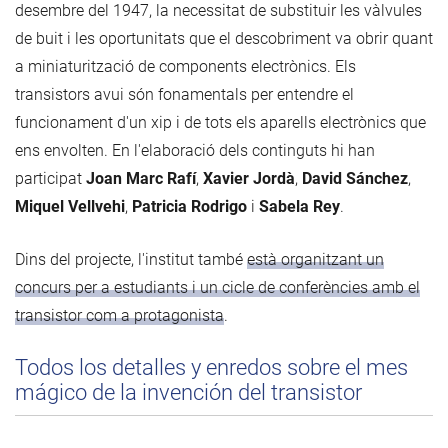
desembre del 1947, la necessitat de substituir les vàlvules
de buit i les oportunitats que el descobriment va obrir quant
a miniaturització de components electrònics. Els
transistors avui són fonamentals per entendre el
funcionament d'un xip i de tots els aparells electrònics que
ens envolten. En l'elaboració dels continguts hi han
participat
Joan Marc Rafí
,
Xavier Jordà
,
David Sánchez
,
Miquel Vellvehi
,
Patricia Rodrigo
i
Sabela Rey
.
Dins del projecte, l'institut també
està organitzant un
concurs per a estudiants i un cicle de conferències amb el
transistor com a protagonista
.
Todos los detalles y enredos sobre el mes
mágico de la invención del transistor