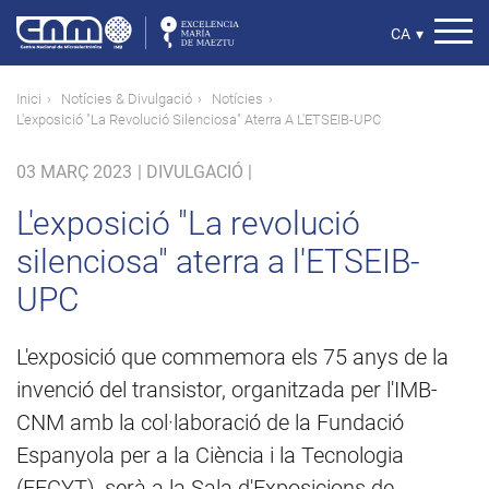
Vés
al
Select
CA
▾
contingut
your
language
Fil
Inici
Notícies & Divulgació
Notícies
L'exposició "La Revolució Silenciosa" Aterra A L'ETSEIB-UPC
d'ariadna
03 MARÇ 2023
|
DIVULGACIÓ |
L'exposició "La revolució
silenciosa" aterra a l'ETSEIB-
UPC
L'exposició que commemora els 75 anys de la
invenció del transistor, organitzada per l'IMB-
CNM amb la col·laboració de la Fundació
Espanyola per a la Ciència i la Tecnologia
(FECYT), serà a la Sala d'Exposicions de