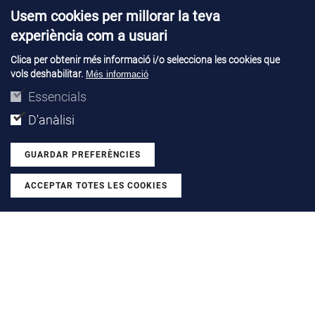
Usem cookies per millorar la teva
experiència com a usuari
Clica per obtenir més informació i/o selecciona les cookies que
vols deshabilitar.
Més informació
Essencials
PROJECTS |
28 JUL. 2026
D'anàlisi
Emma Solà completes a research
stay at TU Delft and Boschman
GUARDAR PREFERÈNCIES
Technologies
ACCEPTAR TOTES LES COOKIES
Withdraw consent
We talk with the PhD researcher from the Power Devices
and Systems group after her stay in Netherlands with a
Santander Open Academy grant
LLEGIR MÉS