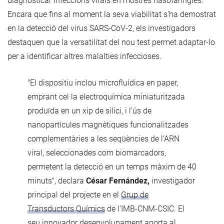
diagnosticar infeccions virals en mostres nasofaríngies.
Encara que fins al moment la seva viabilitat s'ha demostrat
en la detecció del virus SARS-CoV-2, els investigadors
destaquen que la versatilitat del nou test permet adaptar-lo
per a identificar altres malalties infeccioses.
"El dispositiu inclou microfluídica en paper,
emprant cel·la electroquímica miniaturitzada
produïda en un xip de silici, i l'ús de
nanopartícules magnètiques funcionalitzades
complementàries a les seqüències de l'ARN
viral, seleccionades com biomarcadors,
permetent la detecció en un temps màxim de 40
minuts", declara
César Fernández,
investigador
principal del projecte en el
Grup de
Transductors Químics
de l'IMB-CNM-CSIC. El
seu innovador desenvolupament aporta al