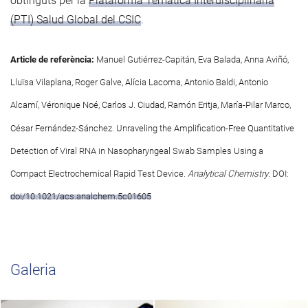
obtinguts per la
Plataforma Temàtica Interdisciplinària
(PTI) Salud Global del CSIC
.
Article de referència:
Manuel Gutiérrez-Capitán, Eva Balada, Anna Aviñó,
Lluïsa Vilaplana, Roger Galve, Alícia Lacoma, Antonio Baldi, Antonio
Alcamí, Véronique Noé, Carlos J. Ciudad, Ramón Eritja, María-Pilar Marco,
César Fernández-Sánchez. Unraveling the Amplification-Free Quantitative
Detection of Viral RNA in Nasopharyngeal Swab Samples Using a
Compact Electrochemical Rapid Test Device.
Analytical Chemistry
. DOI:
doi/10.1021/acs.analchem.5c01605
Galeria