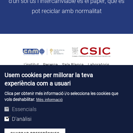
d'un sol ús i intercanviable és el paper, que es
pot reciclar amb normalitat
L'institut
Recerca
Sala Blanca
Laboratoris
Transferència tecnològica
Notícies & Divulgació
Destacats
Usem cookies per millorar la teva
experiència com a usuari
Contacte
Talent
Clica per obtenir més informació i/o selecciona les cookies que
vols deshabilitar.
Més informació
Avís legal
Perfil del contractant
© Copyright 2026. IMB-CNM
Essencials
D'anàlisi