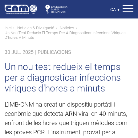
Vés
al
Select
CA
▾
contingut
your
language
Fil
Inici
Notícies & Divulgació
Notícies
Un Nou Test Redueix El Temps Per A Diagnosticar Infeccions Víriques
d'ariadna
D'hores A Minuts
30 JUL. 2025
|
PUBLICACIONS |
Un nou test redueix el temps
per a diagnosticar infeccions
víriques d'hores a minuts
L'IMB-CNM ha creat un dispositiu portàtil i
econòmic que detecta ARN viral en 40 minuts,
enfront de les hores que triguen mètodes com
les proves PCR. L'instrument, provat per a