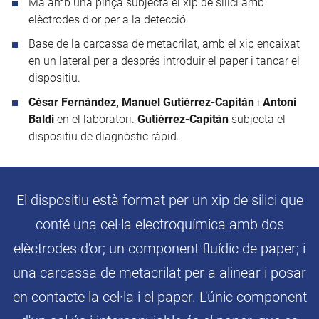
Mà amb una pinça subjecta el xip de silici amb
elèctrodes d'or per a la detecció.
Base de la carcassa de metacrilat, amb el xip encaixat
en un lateral per a després introduir el paper i tancar el
dispositiu.
César Fernández, Manuel Gutiérrez-Capitán
i
Antoni
Baldi
en el laboratori.
Gutiérrez-Capitán
subjecta el
dispositiu de diagnòstic ràpid.
El dispositiu està format per un xip de silici que
conté una cel·la electroquímica amb dos
elèctrodes d'or; un component fluídic de paper; i
una carcassa de metacrilat per a alinear i posar
en contacte la cel·la i el paper. L'únic component