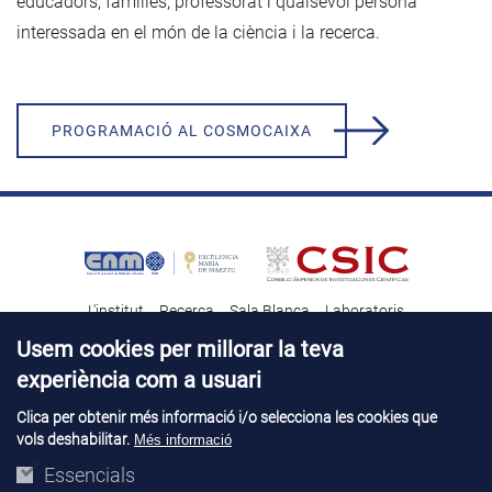
educadors, famílies, professorat i qualsevol persona
interessada en el món de la ciència i la recerca.
PROGRAMACIÓ AL COSMOCAIXA
L'institut
Recerca
Sala Blanca
Laboratoris
Transferència tecnològica
Notícies & Divulgació
Destacats
Usem cookies per millorar la teva
experiència com a usuari
Contacte
Talent
Clica per obtenir més informació i/o selecciona les cookies que
vols deshabilitar.
Més informació
Avís legal
Perfil del contractant
© Copyright 2026. IMB-CNM
Essencials