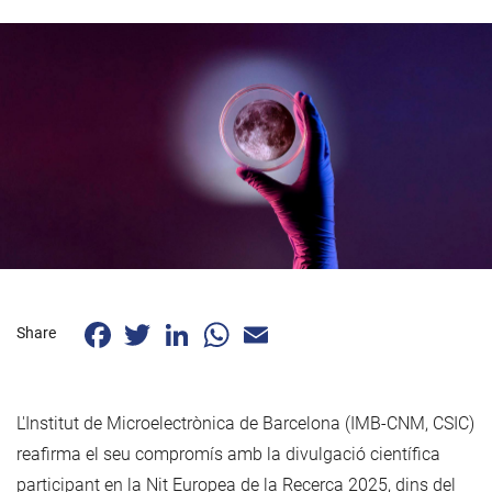
Facebook
Twitter
LinkedIn
WhatsApp
Email
Share
L'Institut de Microelectrònica de Barcelona (IMB-CNM, CSIC)
reafirma el seu compromís amb la divulgació científica
participant en la Nit Europea de la Recerca 2025, dins del