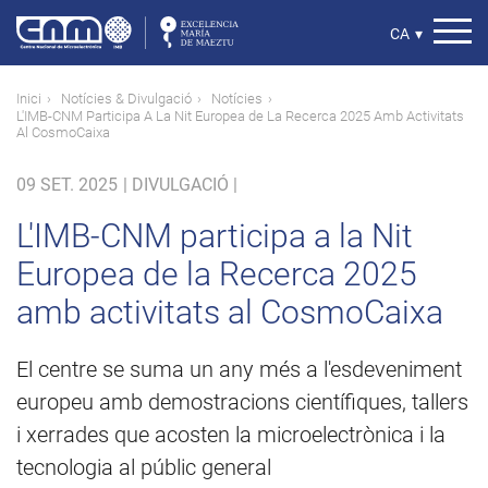
Vés
al
Select
CA
▾
contingut
your
language
Fil
Inici
Notícies & Divulgació
Notícies
L'IMB-CNM Participa A La Nit Europea de La Recerca 2025 Amb Activitats
d'ariadna
Al CosmoCaixa
09 SET. 2025
|
DIVULGACIÓ |
L'IMB-CNM participa a la Nit
Europea de la Recerca 2025
amb activitats al CosmoCaixa
El centre se suma un any més a l'esdeveniment
europeu amb demostracions científiques, tallers
i xerrades que acosten la microelectrònica i la
tecnologia al públic general